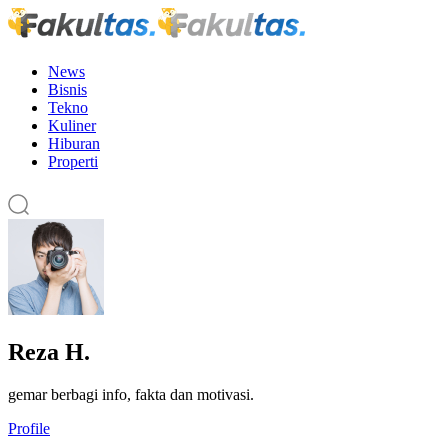
News
Bisnis
Tekno
Kuliner
Hiburan
Properti
Reza H.
gemar berbagi info, fakta dan motivasi.
Profile