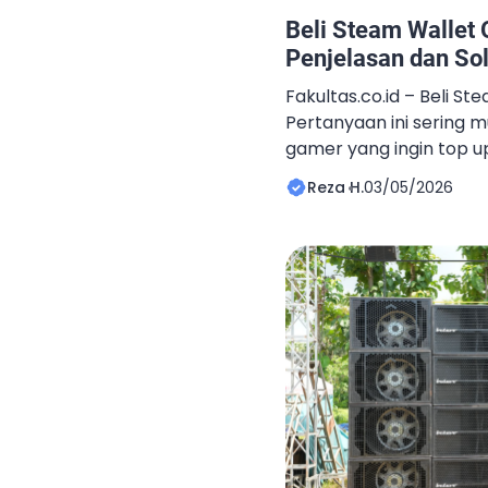
Beli Steam Wallet O
Penjelasan dan So
Fakultas.co.id – Beli St
Pertanyaan ini sering 
gamer yang ingin top u
tanpa ribet. Apalagi di 
Reza H.
03/05/2026
sekarang, hampir semua
hanya lewat beberapa kl
kemudahan tersebut, a
yang tidak bisa diabai
pernah […]