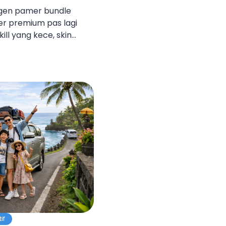
ngen pamer bundle
r premium pas lagi
ill yang kece, skin
ya emote yang bikin
banget. Pengen ikutan
mond di dalam game kok
enang, kamu nggak
[…]
if