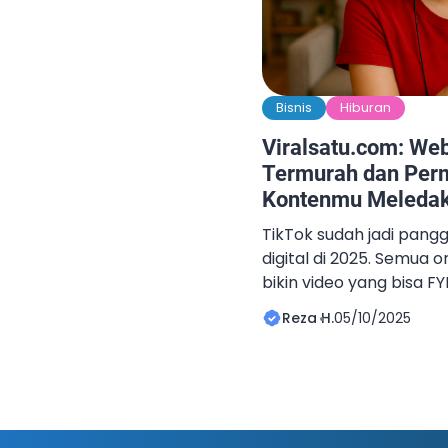
Bisnis
Hiburan
Viralsatu.com: Web
Termurah dan Per
Kontenmu Meleda
TikTok sudah jadi pang
digital di 2025. Semua
bikin video yang bisa F
semua bisa langsung vir
Reza H.
05/10/2025
makin canggih, dan sal
memengaruhi adalah lik
interaksi di awal, maki
menembus audiens baru
pengen […]