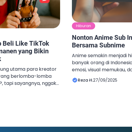
Hiburan
Nonton Anime Sub I
 Beli Like TikTok
Bersama Subnime
manen yang Bikin
Anime semakin menjadi h
k
banyak orang di Indonesia
gung utama para kreator
emosi, visual memukau, d
 orang berlomba-lomba
membuatnya digemari ber
Reza H.
27/09/2025
YP, tapi sayangnya, nggak
Namun, agar lebih mudah
al. Algoritma TikTok
akan anime sub indo terus
ah satu faktor besar yang
bahasa Indonesia mengh
e. Semakin tinggi
menonton yang lebih me
n besar peluang videomu
setiap detail cerita tersa
. Nah, buat kamu yang
antara banyak […]