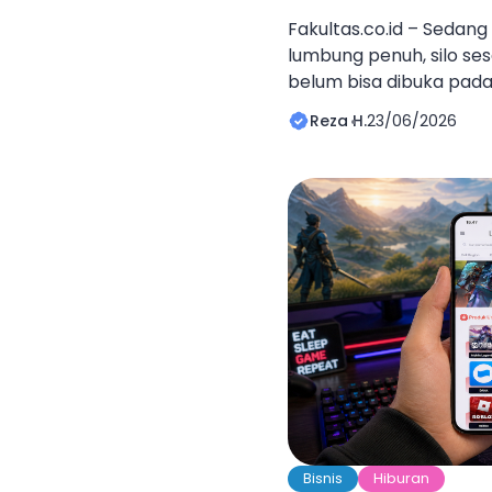
Fakultas.co.id – Sedan
lumbung penuh, silo ses
belum bisa dibuka pad
banyak? Nah, di sinila
Reza H.
23/06/2026
berburu item upgrade 
jadi lebih cepat. Jual i
dan perluasan lahan Ha
solusi yang banyak dicar
Bisnis
Hiburan