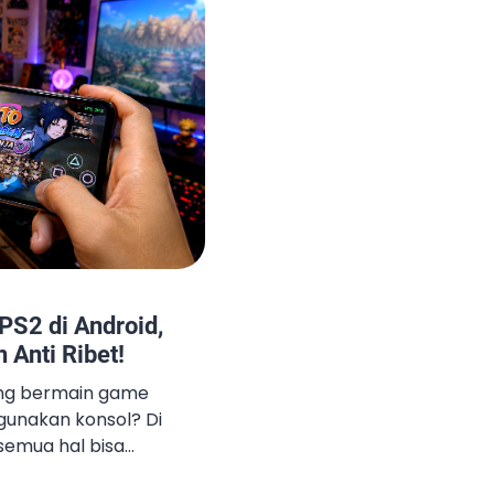
S2 di Android,
Anti Ribet!
lang bermain game
gunakan konsol? Di
semua hal bisa
one, termasuk