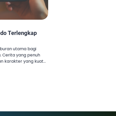
ndo Terlengkap
iburan utama bagi
. Cerita yang penuh
an karakter yang kuat
bagai kalangan.
 dipahami, kebutuhan
 meningkat. Subtitle
adirkan pengalaman
nyeluruh, membuat
mpaikan dengan jelas. Di