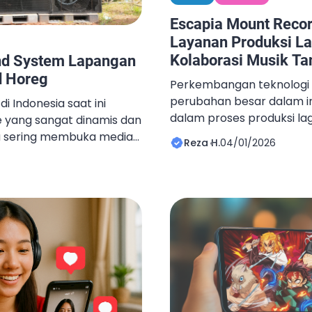
Escapia Mount Recor
Layanan Produksi La
Kolaborasi Musik Ta
nd System Lapangan
 Horeg
Perkembangan teknologi
perubahan besar dalam in
di Indonesia saat ini
dalam proses produksi lagu.
 yang sangat dinamis dan
harus datang langsung ke
da sering membuka media
Reza H.
04/01/2026
menghasilkan karya berku
tau YouTube, Anda pasti
kebutuhan tersebut, Esca
eo-video truk besar yang
studio rekaman asal Pek
 speaker menggunung,
layanan produksi lagu seca
h warga, dan dikelilingi
praktis, efisien, dan te
tulah fenomena “Sound
kualitas. Melalui layanan in
ak. […]