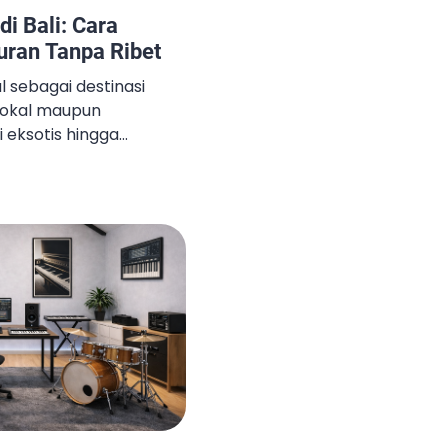
i Bali: Cara
ran Tanpa Ribet
al sebagai destinasi
 lokal maupun
 eksotis hingga
semua tersedia dalam
l yang sering jadi
ortasi. Berbeda dengan
asi umum di Bali masih
inasi juga cukup jauh.
minyak ke […]