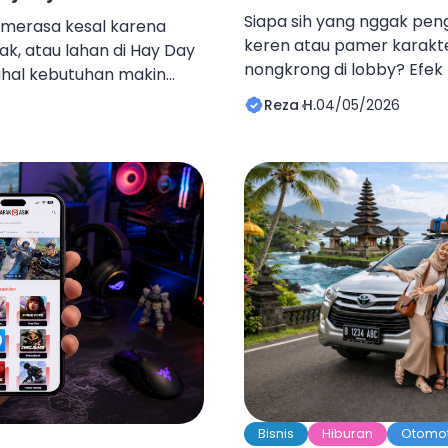
Siapa sih yang nggak pe
g merasa kesal karena
keren atau pamer karakte
ak, atau lahan di Hay Day
nongkrong di lobby? Efek k
ahal kebutuhan makin
senjata eksklusif, plus ga
h banyak pemain mulai
Reza H.
04/05/2026
tampilan kelihatan beda 
agar progres permainan
juga, tapi liat harga Dia
tem upgrade lumbung, silo
ya bikin mikir dua kali. T
y Day di Tokovina menjadi
sendirian. Banyak pemain 
i para […]
Bisnis
Hiburan
Otomot