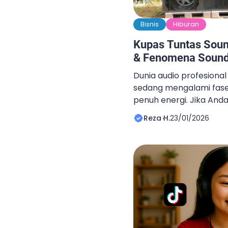
Bisnis
Hiburan
Kupas Tuntas Sou
& Fenomena Sound
Dunia audio profesional 
sedang mengalami fase
penuh energi. Jika An
sosial seperti TikTok a
Reza H.
23/01/2026
tidak asing dengan vid
mengangkut tumpukan
menggetarkan kaca ruma
ribuan penonton. Ya, i
Horeg” yang sedang mar