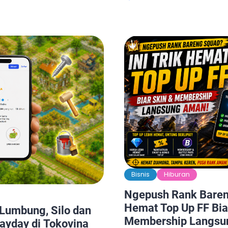
memainkan game PS2 di A
ng, tetapi juga telah
yang kangen masa-masa b
vitas sehari-hari bagi
atau ingin bernostalgia d
 jenis game dapat
sekarang semuanya bisa 
ne, komputer, maupun
dengan modal HP Android.
 aksi, petualangan,
emulator PS2 […]
gga game kompetitif
Bisnis
Hiburan
Ngepush Rank Bareng
Hemat Top Up FF Bia
 Lumbung, Silo dan
Membership Langsu
ayday di Tokovina