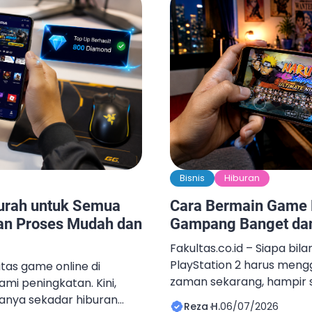
Bisnis
Hiburan
urah untuk Semua
Cara Bermain Game P
an Proses Mudah dan
Gampang Banget dan 
Fakultas.co.id – Siapa bi
PlayStation 2 harus meng
itas game online di
zaman sekarang, hampir 
mi peningkatan. Kini,
dilakukan lewat smartph
anya sekadar hiburan
Reza H.
06/07/2026