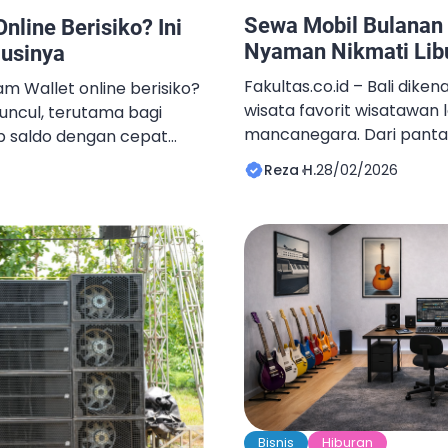
Sewa Mobil Bulanan d
nline Berisiko? Ini
Nyaman Nikmati Libu
lusinya
Fakultas.co.id – Bali diken
eam Wallet online berisiko?
wisata favorit wisatawan
muncul, terutama bagi
mancanegara. Dari pantai
p saldo dengan cepat
pegunungan yang sejuk, 
era serba digital seperti
Reza H.
28/02/2026
satu pulau. Namun, satu ha
 transaksi bisa dilakukan
tantangan adalah transp
ik. Namun, di balik
kota besar lain, transport
da juga potensi masalah
terbatas. Jarak antar dest
kan. Banyak pengguna
Misalnya dari kawasan Se
Bisnis
Hiburan