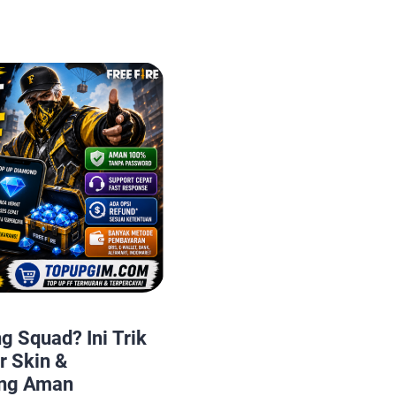
ndroid. Buat kamu
ermain di rental PS
engan game favorit,
dilakukan hanya
 Menariknya lagi,
 Squad? Ini Trik
r Skin &
ng Aman