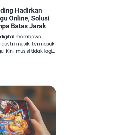
ding Hadirkan
gu Online, Solusi
npa Batas Jarak
 digital membawa
dustri musik, termasuk
 Kini, musisi tidak lagi
 studio untuk
alitas. Menjawab
pia Mount Recording,
alongan, menghadirkan
ra online yang dinilai
tap mengedepankan
i, Escapia […]