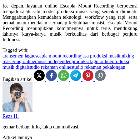
Ke depan, layanan online Escapia Mount Recording berpotensi
menjadi salah satu model produksi musik yang semakin diminati.
Menggabungkan kemudahan teknologi, workflow yang rapi, serta
pemahaman mendalam terhadap kebutuhan musisi, Escapia Mount
Recording menunjukkan komitmennya untuk terus mendukung
lahirnya karya-karya musik berkualitas dari berbagai penjuru
Indonesia.
Tagged with:
aransemen lagu
escapia mount recording
jasa produksi musik
mixing
mastering online
musisi independen
produksi lagu online
produksi
musik digital
studio rekaman online
studio rekaman pekalongan
Bagikan artikel
Reza H.
gemar berbagi info, fakta dan motivasi.
Artikel lainnya