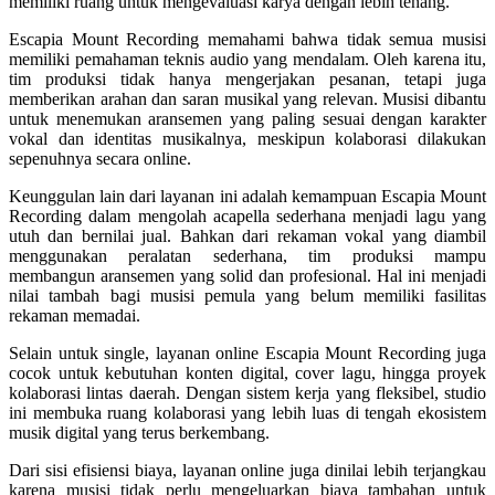
memiliki ruang untuk mengevaluasi karya dengan lebih tenang.
Escapia Mount Recording memahami bahwa tidak semua musisi
memiliki pemahaman teknis audio yang mendalam. Oleh karena itu,
tim produksi tidak hanya mengerjakan pesanan, tetapi juga
memberikan arahan dan saran musikal yang relevan. Musisi dibantu
untuk menemukan aransemen yang paling sesuai dengan karakter
vokal dan identitas musikalnya, meskipun kolaborasi dilakukan
sepenuhnya secara online.
Keunggulan lain dari layanan ini adalah kemampuan Escapia Mount
Recording dalam mengolah acapella sederhana menjadi lagu yang
utuh dan bernilai jual. Bahkan dari rekaman vokal yang diambil
menggunakan peralatan sederhana, tim produksi mampu
membangun aransemen yang solid dan profesional. Hal ini menjadi
nilai tambah bagi musisi pemula yang belum memiliki fasilitas
rekaman memadai.
Selain untuk single, layanan online Escapia Mount Recording juga
cocok untuk kebutuhan konten digital, cover lagu, hingga proyek
kolaborasi lintas daerah. Dengan sistem kerja yang fleksibel, studio
ini membuka ruang kolaborasi yang lebih luas di tengah ekosistem
musik digital yang terus berkembang.
Dari sisi efisiensi biaya, layanan online juga dinilai lebih terjangkau
karena musisi tidak perlu mengeluarkan biaya tambahan untuk