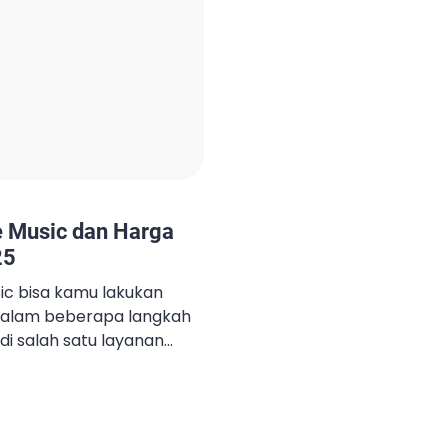
e Music dan Harga
25
ic bisa kamu lakukan
alam beberapa langkah
di salah satu layanan
 memudahkan kamu untuk
ari seluruh dunia kapan
arkan kualitas audio
gkap, dan fitur canggih