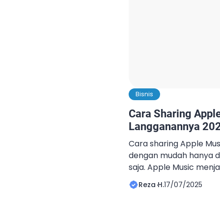
Bisnis
Cara Sharing Appl
Langganannya 20
Cara sharing Apple Mus
dengan mudah hanya d
saja. Apple Music menja
streaming musik yang
Reza H.
17/07/2025
menikmati jutaan lagu d
saja. Layanan ini menaw
tinggi, catalog lagu len