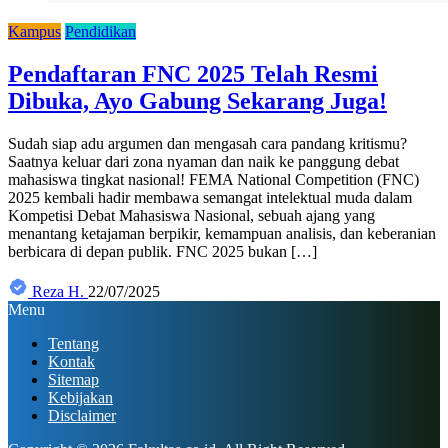
Kampus
Pendidikan
Pendaftaran FNC 2025 Telah Resmi
Dibuka, Ayo Gabung Sekarang Juga!
Sudah siap adu argumen dan mengasah cara pandang kritismu?
Saatnya keluar dari zona nyaman dan naik ke panggung debat
mahasiswa tingkat nasional! FEMA National Competition (FNC)
2025 kembali hadir membawa semangat intelektual muda dalam
Kompetisi Debat Mahasiswa Nasional, sebuah ajang yang
menantang ketajaman berpikir, kemampuan analisis, dan keberanian
berbicara di depan publik. FNC 2025 bukan […]
Reza H.
22/07/2025
Menu
Tentang
Kontak
Sitemap
Kebijakan
Disclaimer