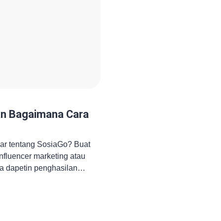
an Bagaimana Cara
gar tentang SosiaGo? Buat
 influencer marketing atau
a dapetin penghasilan
l, SosiaGo bisa jadi
 Yuk, kita bahas lebih dalam
an gimana cara daftar serta
Apa Itu SosiaGo? SosiaGo