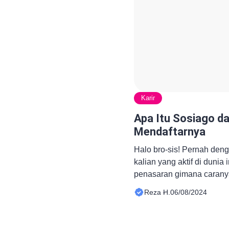
Karir
Apa Itu Sosiago d
Mendaftarnya
Halo bro-sis! Pernah den
kalian yang aktif di dunia
penasaran gimana carany
tambahan dari media sosia
Reza H.
06/08/2024
jawaban yang kalian cari.
tentang apa itu SosiaGo d
manfaatnya buat kalian. 