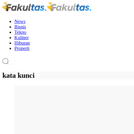
News
Bisnis
Tekno
Kuliner
Hiburan
Properti
kata kunci