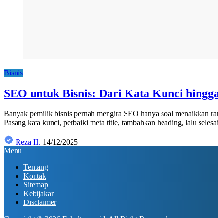
Bisnis
SEO untuk Bisnis: Dari Kata Kunci hing
Banyak pemilik bisnis pernah mengira SEO hanya soal menaikkan r
Pasang kata kunci, perbaiki meta title, tambahkan heading, lalu sel
Reza H.
14/12/2025
Menu
Tentang
Kontak
Sitemap
Kebijakan
Disclaimer