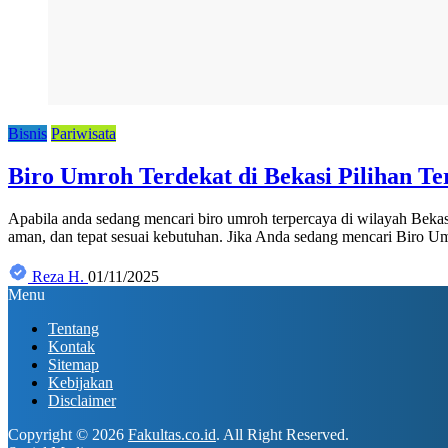
Bisnis
Pariwisata
Biro Umroh Terdekat di Bekasi Pilihan Te
Apabila anda sedang mencari biro umroh terpercaya di wilayah Bekas
aman, dan tepat sesuai kebutuhan. Jika Anda sedang mencari Biro U
Reza H.
01/11/2025
Menu
Tentang
Kontak
Sitemap
Kebijakan
Disclaimer
Copyright © 2026
Fakultas.co.id
. All Right Reserved.