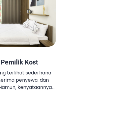
 Pemilik Kost
ng terlihat sederhana
erima penyewa, dan
Namun, kenyataannya
 pemilik kost yang
menangani berbagai
, administrasi keuangan,
nan penghuni. Di
emen kost menjadi
Jasa Manajemen Kost?