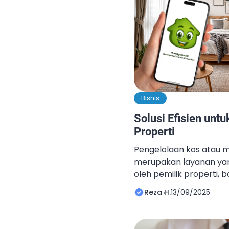
Bisnis
Solusi Efisien un
Properti
Pengelolaan kos atau 
merupakan layanan yan
oleh pemilik properti, b
apartemen, maupun ge
Reza H.
13/09/2025
dunia properti, pengelo
memastikan bahwa aset 
menghasilkan keuntung