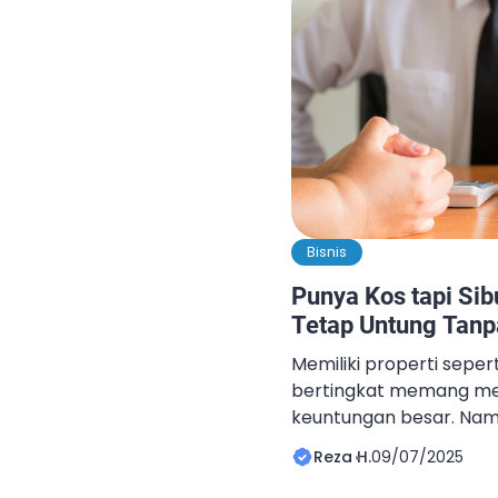
terkelola dengan efisi
kebutuhan penyewa. Ja
untuk memberikan solu
[…]
Bisnis
Punya Kos tapi Sib
Tetap Untung Tanp
Memiliki properti sepe
bertingkat memang me
keuntungan besar. Namun
ada tantangan yang tida
Reza H.
09/07/2025
mengelola penyewa, men
prima, hingga memasti