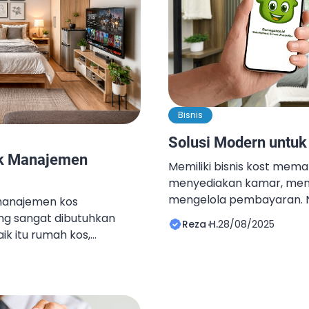
Bisnis
Solusi Modern untuk
tuk Manajemen
Memiliki bisnis kost mema
menyediakan kamar, men
mengelola pembayaran. 
manajemen kos
tidak semudah itu. Banyak
g sangat dibutuhkan
Reza H.
28/08/2025
kewalahan karena harus 
aik itu rumah kos,
aspek, mulai dari promosi
dung perkantoran. Dalam
hingga mengatur kenyama
laan kos yang baik akan
sinilah peran jasa manaj
yang dimiliki dapat
sangat penting. Apa Itu 
an secara maksimal,