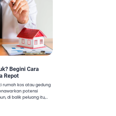
Jasa manajemen kost ada
en, dan memenuhi
sa pengelolaan kos hadir
si yang mengintegrasikan
uk? Begini Cara
a Repot
rti rumah kos atau gedung
nawarkan potensi
, di balik peluang itu,
k sedikit mulai dari
jaga fasilitas tetap
kan keuangan berjalan