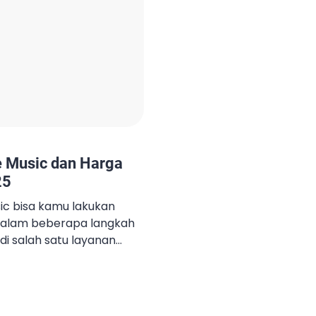
e Music dan Harga
25
ic bisa kamu lakukan
alam beberapa langkah
di salah satu layanan
 memudahkan kamu untuk
ari seluruh dunia kapan
arkan kualitas audio
gkap, dan fitur canggih