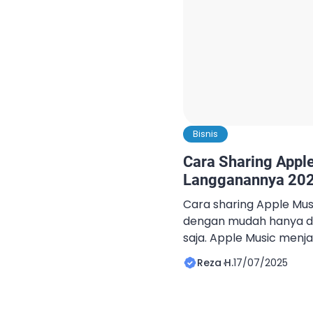
Bisnis
Cara Sharing Appl
Langganannya 20
Cara sharing Apple Mus
dengan mudah hanya d
saja. Apple Music menja
streaming musik yang
Reza H.
17/07/2025
menikmati jutaan lagu d
saja. Layanan ini menaw
tinggi, catalog lagu len