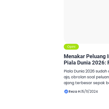
Opini
Menakar Peluang I
Piala Dunia 2026:
Piala Dunia 2026 sudah 
aja, obrolan soal pelua
ajang terbesar sepak b
basi. Dengan format b
Reza H.
15/11/2024
peserta jadi 48 tim, ha
Garuda lolos ke Piala
Tapi… realistis nggak s