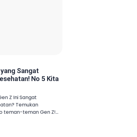
 yang Sangat
esehatan! No 5 Kita
en Z Ini Sangat
hatan? Temukan
alo teman-teman Gen Z!
era yang dipenuhi dengan
 informasi yang begitu
k semua kebiasaan yang