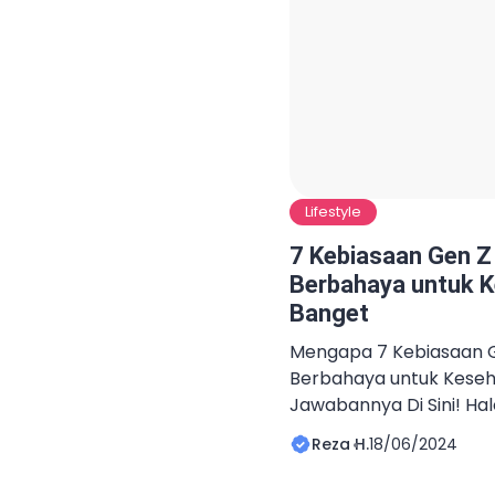
Lifestyle
7 Kebiasaan Gen Z
Berbahaya untuk K
Banget
Mengapa 7 Kebiasaan G
Berbahaya untuk Kese
Jawabannya Di Sini! H
Saat ini, kita hidup di 
Reza H.
18/06/2024
kemajuan teknologi dan
pesat. Sayangnya, tida