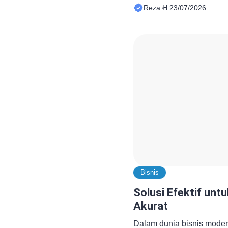
kenyataannya, kualitas has
Reza H.
23/07/2026
bergantung pada proses 
awal. Ketika data yang di
dengan tujuan penelitian
dihasilkan pun berpotensi
menyesatkan proses peng
Bisnis
Solusi Efektif unt
Akurat
Dalam dunia bisnis moder