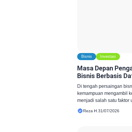
Bisnis
Investasi
Masa Depan Penga
Bisnis Berbasis Da
Di tengah persaingan bisn
kemampuan mengambil ke
menjadi salah satu fakto
keberhasilan sebuah organ
Reza H.
31/07/2026
hanya mengandalkan penga
mulai memanfaatkan penelit
teknologi digital untuk m