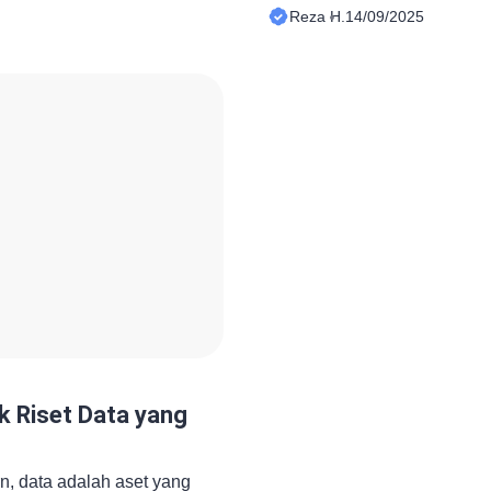
il penelitian justru sangat
adalah melalui kuesioner. 
Reza H.
14/09/2025
pengumpulan data sejak
pembuatan kuesioner sudah 
kumpulkan tidak sesuai
kuesioner dan pengumpulan 
, maka kesimpulan yang
agar data yang diperoleh d
 kurang akurat, bahkan dapat
kondisi yang sebenarnya. Di 
ambilan keputusan. Baik […]
kuesioner menjadi sangat vit
[…]
uk Riset Data yang
n, data adalah aset yang