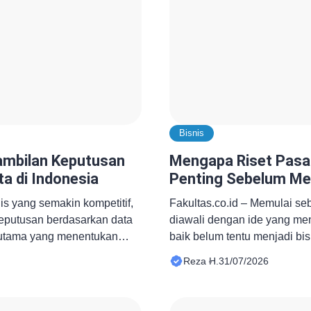
Bisnis
mbilan Keputusan
Mengapa Riset Pasa
ta di Indonesia
Penting Sebelum Me
is yang semakin kompetitif,
Fakultas.co.id – Memulai seb
putusan berdasarkan data
diawali dengan ide yang me
r utama yang menentukan
baik belum tentu menjadi bis
isasi. Perusahaan tidak lagi
tidak didukung oleh data ya
Reza H.
31/07/2026
laman atau intuisi, tetapi
usaha gagal bukan karena p
ian, analisis pasar, serta
melainkan karena mereka t
emperoleh informasi yang
pasar, perilaku konsumen, m