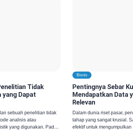
 strategi. Transformasi
Inilah alasan mengapa riset 
a riset kini bukan lagi […]
[…]
Bisnis
nelitian Tidak
Pentingnya Sebar Ku
a yang Dapat
Mendapatkan Data y
Relevan
lan sebuah penelitian tidak
Dalam dunia riset pasar, pe
ode analisis atau
tahap yang sangat krusial. S
istik yang digunakan. Pada
efektif untuk mengumpulkan 