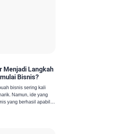
r Menjadi Langkah
mulai Bisnis?
uah bisnis sering kali
narik. Namun, ide yang
nis yang berhasil apabila
ng akurat. Banyak pelaku
roduknya buruk,
idak memahami kebutuhan
aupun tingkat persaingan.