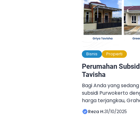
Bisnis
Properti
Perumahan Subsid
Tavisha
Bagi Anda yang sedan
subsidi Purwokerto de
harga terjangkau, Graha
yang tepat. Perumahan
Reza H.
31/10/2025
keseimbangan antara 
desain, dan kemudahan
menjadikannya salah sat
di kawasan Purwokerto.