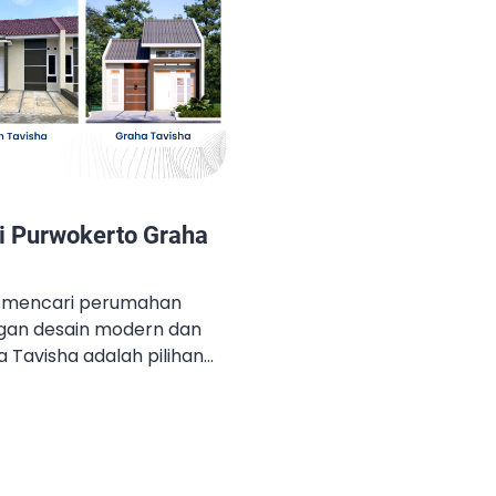
i Purwokerto Graha
g mencari perumahan
ngan desain modern dan
 Tavisha adalah pilihan
 ini menawarkan
kenyamanan, keindahan
 angsuran,
u hunian paling diminati
 Desain Cantik Graha