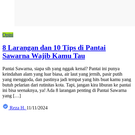
Opini
8 Larangan dan 10 Tips di Pantai
Sawarna Wajib Kamu Tau
Pantai Sawarna, siapa sih yang nggak kenal? Pantai ini punya
keindahan alam yang luar biasa, air laut yang jernih, pasir putih
yang menggoda, dan pastinya jadi tempat yang hits buat kamu yang
butuh pelarian dari rutinitas kota. Tapi, jangan kira liburan ke pantai
ini bisa seenaknya, ya! Ada 8 larangan penting di Pantai Sawarna
yang […]
Reza H.
11/11/2024