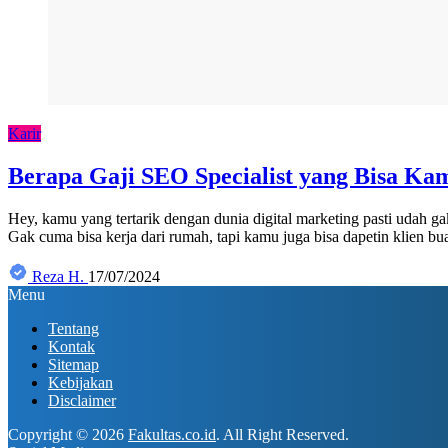
Karir
Berapa Gaji SEO Specialist yang Bisa K
Hey, kamu yang tertarik dengan dunia digital marketing pasti udah 
Gak cuma bisa kerja dari rumah, tapi kamu juga bisa dapetin klien b
Reza H.
17/07/2024
Menu
Tentang
Kontak
Sitemap
Kebijakan
Disclaimer
Copyright © 2026
Fakultas.co.id
. All Right Reserved.