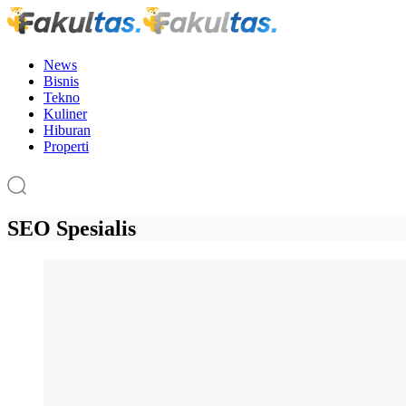
News
Bisnis
Tekno
Kuliner
Hiburan
Properti
SEO Spesialis