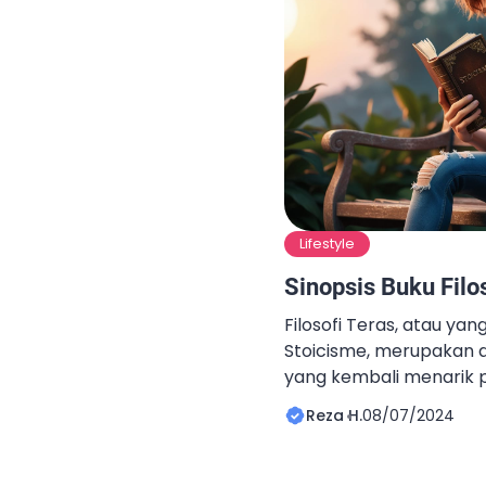
Lifestyle
Sinopsis Buku Filo
Filosofi Teras, atau yan
Stoicisme, merupakan a
yang kembali menarik p
ini. Ajaran yang meneka
Reza H.
08/07/2024
ketahanan menghadapi 
kebahagiaan sejati ter
eksternal ini terbukti s