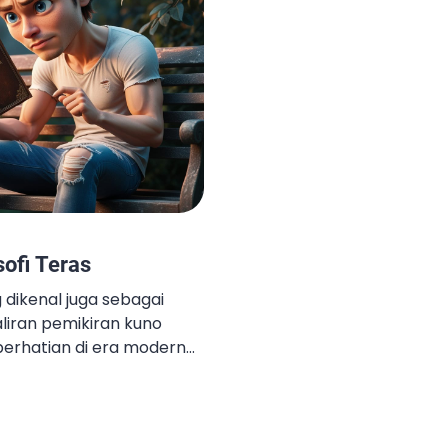
sofi Teras
g dikenal juga sebagai
liran pemikiran kuno
erhatian di era modern
nkan pengendalian diri,
kesulitan, dan pencarian
lepas dari keadaan
angat relevan bagi