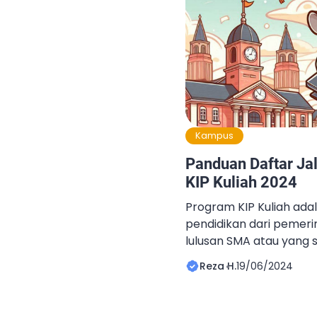
Kampus
Panduan Daftar Ja
KIP Kuliah 2024
Program KIP Kuliah ada
pendidikan dari pemerint
lulusan SMA atau yang 
punya potensi akademi
Reza H.
19/06/2024
finansial. Bantuan ini di
bawah Kemendikbudrist
memberikan dana penuh