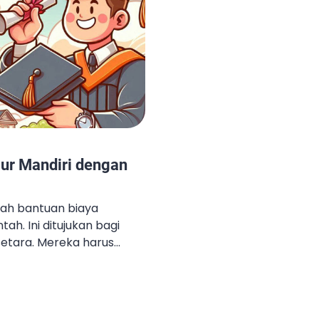
lur Mandiri dengan
lah bantuan biaya
ah. Ini ditujukan bagi
setara. Mereka harus
k tapi kurang dukungan
kelola oleh Puslapdik di
ek.1 Puslapdik
 untuk uang kuliah, uang