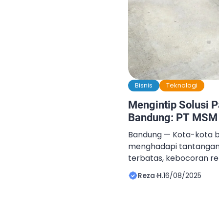
Bisnis
Teknologi
Mengintip Solusi P
Bandung: PT MSM T
Bandung — Kota-kota be
menghadapi tantangan k
terbatas, kebocoran ret
digitalisasi. Di tengah si
Reza H.
16/08/2025
perusahaan asal Bandu
perhatian: PT MSM Tiga 
dikenal sebagai MSM Pa
dengan penyedia peral