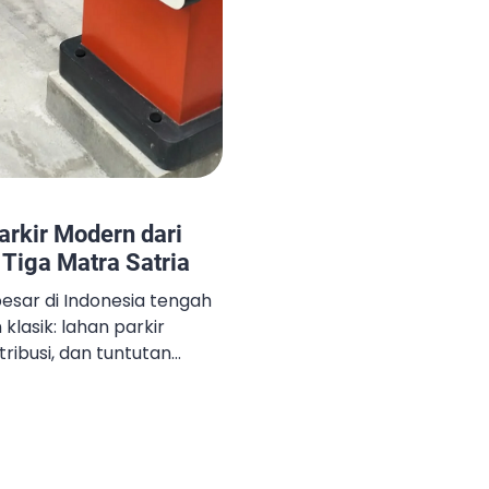
arkir Modern dari
iga Matra Satria
sar di Indonesia tengah
lasik: lahan parkir
ribusi, dan tuntutan
tuasi itu, sebuah
ng mulai mencuri
Matra Satria, yang lebih
rking Group. Berbeda
atan parkir pada