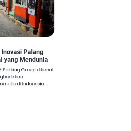
Inovasi Palang
al yang Mendunia
M Parking Group dikenal
nghadirkan
omatis di Indonesia.
M-Gate, menjadi
 karena memadukan
oftware lokal berbasis
M bukan hanya
tuk perumahan,
 perbelanjaan, tetapi