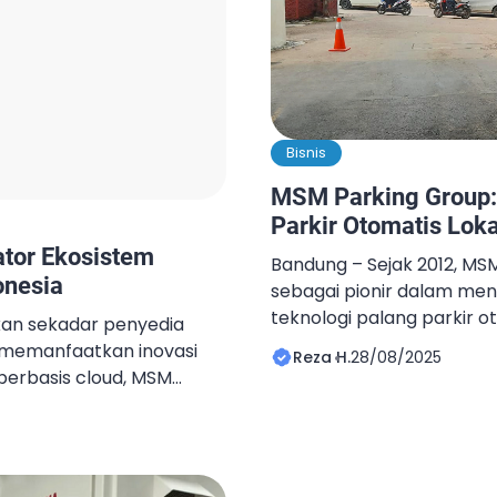
Bisnis
MSM Parking Group: 
Parkir Otomatis Lok
tor Ekosistem
Bandung – Sejak 2012, MS
onesia
sebagai pionir dalam me
teknologi palang parkir ot
an sekadar penyedia
Produk pertama mereka, 
n memanfaatkan inovasi
Reza H.
28/08/2025
standar baru di industri
 berbasis cloud, MSM
keandalan mesin dengan s
gai pelopor ekosistem
mikrokontroler. Kini, MS
sia. Pendekatan ini tidak
menjual palang parkir un
nologi canggih, tetapi
perkantoran, hingga pusat
arkir yang kokoh, efisien,