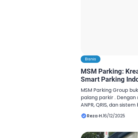
Bisnis
MSM Parking: Krea
Smart Parking Ind
MSM Parking Group buk
palang parkir . Denga
ANPR, QRIS, dan sistem
memposisikan diri seba
Reza H.
16/12/2025
smart parking di Indone
hanya menghadirkan tek
juga memastikan solusi p