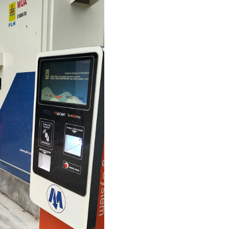
juga membangun ekosistem
rbagai sektor kota
mendukung kota-kota cerd
dar bisnis, MSM […]
Otomatis Made in Indonesi