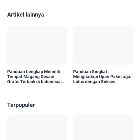
Artikel lainnya
Panduan Lengkap Memilih
Panduan Singkat
Tempat Magang Desain
Menghadapi Ujian Paket agar
Grafis Terbaik di Indonesia
Lulus dengan Sukses
untuk Area Jakarta, Surabaya,
Tangerang, dan Denpasar Bali
Terpopuler