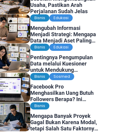
Usaha, Pastikan Arah
Perjalanan Sudah Jelas
Bisnis
Edukasi
Mengubah Informasi
Menjadi Strategi: Mengapa
Data Menjadi Aset Paling
Berharga di Era Digital
Bisnis
Edukasi
Pentingnya Pengumpulan
Data melalui Kuesioner
untuk Mendukung
Penelitian dan Pengambilan
Bisnis
Sosmed
Keputusan
Facebook Pro
Menghasilkan Uang Butuh
Followers Berapa? Ini
Faktanya
Bisnis
Mengapa Banyak Proyek
Gagal Bukan Karena Modal,
tetapi Salah Satu Faktornya