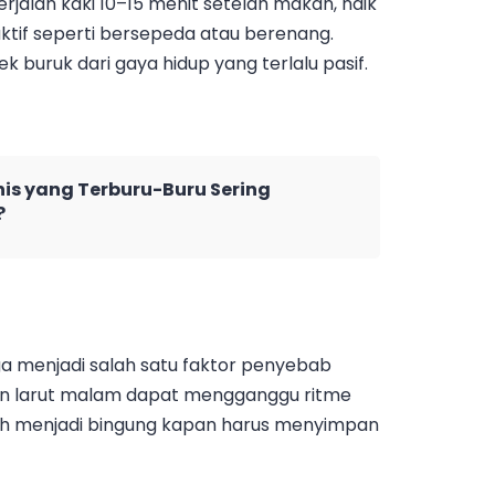
erjalan kaki 10–15 menit setelah makan, naik
aktif seperti bersepeda atau berenang.
 buruk dari gaya hidup yang terlalu pasif.
is yang Terburu-Buru Sering
?
ga menjadi salah satu faktor penyebab
an larut malam dapat mengganggu ritme
uh menjadi bingung kapan harus menyimpan