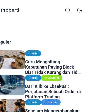
Properti
opuler
Bisnis
Cara Menghitung
Kebutuhan Paving Block
Biar Tidak Kurang dan Tidak
Kelebihan
Bisnis
Investasi
Dari Klik ke Eksekusi:
Perjalanan Sebuah Order di
Platform Trading
Bisnis
Edukasi
Sebelum Mengembangkan