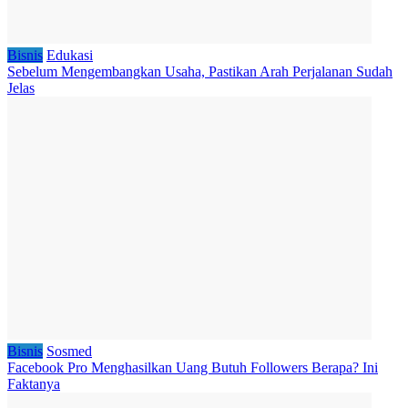
Bisnis
Edukasi
Sebelum Mengembangkan Usaha, Pastikan Arah Perjalanan Sudah
Jelas
Bisnis
Sosmed
Facebook Pro Menghasilkan Uang Butuh Followers Berapa? Ini
Faktanya