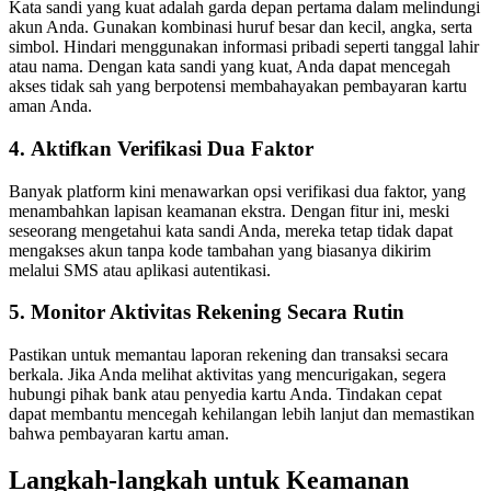
Kata sandi yang kuat adalah garda depan pertama dalam melindungi
akun Anda. Gunakan kombinasi huruf besar dan kecil, angka, serta
simbol. Hindari menggunakan informasi pribadi seperti tanggal lahir
atau nama. Dengan kata sandi yang kuat, Anda dapat mencegah
akses tidak sah yang berpotensi membahayakan pembayaran kartu
aman Anda.
4. Aktifkan Verifikasi Dua Faktor
Banyak platform kini menawarkan opsi verifikasi dua faktor, yang
menambahkan lapisan keamanan ekstra. Dengan fitur ini, meski
seseorang mengetahui kata sandi Anda, mereka tetap tidak dapat
mengakses akun tanpa kode tambahan yang biasanya dikirim
melalui SMS atau aplikasi autentikasi.
5. Monitor Aktivitas Rekening Secara Rutin
Pastikan untuk memantau laporan rekening dan transaksi secara
berkala. Jika Anda melihat aktivitas yang mencurigakan, segera
hubungi pihak bank atau penyedia kartu Anda. Tindakan cepat
dapat membantu mencegah kehilangan lebih lanjut dan memastikan
bahwa pembayaran kartu aman.
Langkah-langkah untuk Keamanan