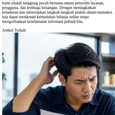
kartu adalah tanggung jawab bersama antara penyedia layanan,
pengguna, dan lembaga keuangan. Dengan meningkatkan
kesadaran dan menerapkan langkah-langkah praktis dalam transaksi,
kita dapat menikmati kemudahan belanja online tanpa
mengorbankan keselamatan informasi pribadi kita.
Artikel Terkait