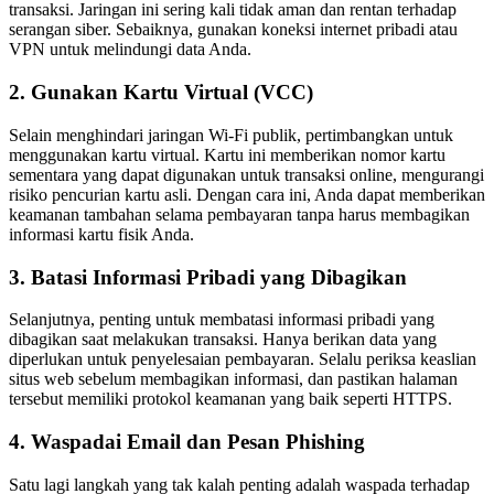
transaksi. Jaringan ini sering kali tidak aman dan rentan terhadap
serangan siber. Sebaiknya, gunakan koneksi internet pribadi atau
VPN untuk melindungi data Anda.
2. Gunakan Kartu Virtual (VCC)
Selain menghindari jaringan Wi-Fi publik, pertimbangkan untuk
menggunakan kartu virtual. Kartu ini memberikan nomor kartu
sementara yang dapat digunakan untuk transaksi online, mengurangi
risiko pencurian kartu asli. Dengan cara ini, Anda dapat memberikan
keamanan tambahan selama pembayaran tanpa harus membagikan
informasi kartu fisik Anda.
3. Batasi Informasi Pribadi yang Dibagikan
Selanjutnya, penting untuk membatasi informasi pribadi yang
dibagikan saat melakukan transaksi. Hanya berikan data yang
diperlukan untuk penyelesaian pembayaran. Selalu periksa keaslian
situs web sebelum membagikan informasi, dan pastikan halaman
tersebut memiliki protokol keamanan yang baik seperti HTTPS.
4. Waspadai Email dan Pesan Phishing
Satu lagi langkah yang tak kalah penting adalah waspada terhadap