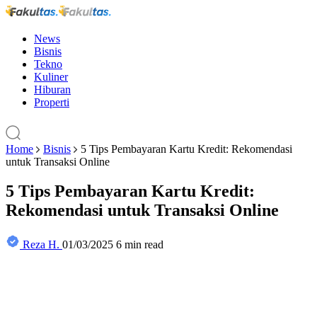
News
Bisnis
Tekno
Kuliner
Hiburan
Properti
Home
Bisnis
5 Tips Pembayaran Kartu Kredit: Rekomendasi
untuk Transaksi Online
5 Tips Pembayaran Kartu Kredit:
Rekomendasi untuk Transaksi Online
Reza H.
01/03/2025
6 min read