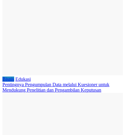
Bisnis
Edukasi
Pentingnya Pengumpulan Data melalui Kuesioner untuk
Mendukung Penelitian dan Pengambilan Keputusan