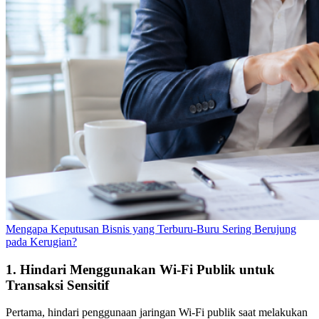
Mengapa Keputusan Bisnis yang Terburu-Buru Sering Berujung
pada Kerugian?
1. Hindari Menggunakan Wi-Fi Publik untuk
Transaksi Sensitif
Pertama, hindari penggunaan jaringan Wi-Fi publik saat melakukan