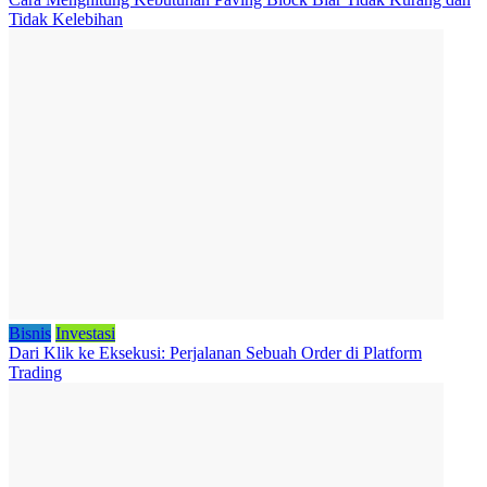
Tidak Kelebihan
Bisnis
Investasi
Dari Klik ke Eksekusi: Perjalanan Sebuah Order di Platform
Trading