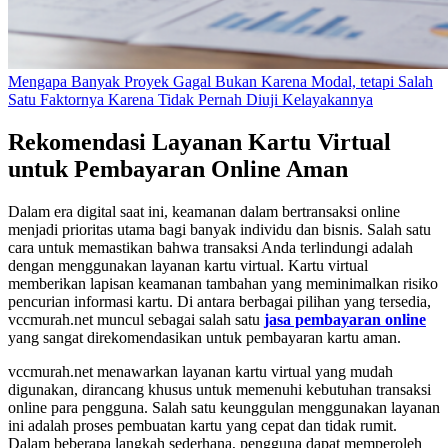
Mengapa Banyak Proyek Gagal Bukan Karena Modal, tetapi Salah
Satu Faktornya Karena Tidak Pernah Diuji Kelayakannya
Rekomendasi Layanan Kartu Virtual
untuk Pembayaran Online Aman
Dalam era digital saat ini, keamanan dalam bertransaksi online
menjadi prioritas utama bagi banyak individu dan bisnis. Salah satu
cara untuk memastikan bahwa transaksi Anda terlindungi adalah
dengan menggunakan layanan kartu virtual. Kartu virtual
memberikan lapisan keamanan tambahan yang meminimalkan risiko
pencurian informasi kartu. Di antara berbagai pilihan yang tersedia,
vccmurah.net muncul sebagai salah satu
jasa pembayaran online
yang sangat direkomendasikan untuk pembayaran kartu aman.
vccmurah.net menawarkan layanan kartu virtual yang mudah
digunakan, dirancang khusus untuk memenuhi kebutuhan transaksi
online para pengguna. Salah satu keunggulan menggunakan layanan
ini adalah proses pembuatan kartu yang cepat dan tidak rumit.
Dalam beberapa langkah sederhana, pengguna dapat memperoleh