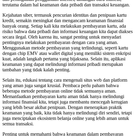
terutama dalam hal keamanan data pribadi dan transaksi keuangan.
Kejahatan siber, termasuk pencurian identitas dan penipuan kartu
kredit, semakin meningkat dan mengancam keamanan finansial
banyak orang. Setiap kali kita melakukan pembayaran kartu, ada
risiko bahwa data pribadi dan informasi keuangan kita dapat diakses
secara ilegal. Oleh karena itu, sangat penting untuk menyadari
pentingnya melakukan pembayaran dengan cara yang aman.
Menggunakan metode pembayaran yang terlindungi, seperti kartu
dengan chip EMV atau wallet digital yang memiliki sistem enkripsi
kuat, adalah langkah pertama yang bijaksana. Selain itu, aplikasi
keamanan yang dapat melindungi informasi pribadi merupakan
tambahan yang tidak kalah penting.
Selain itu, edukasi tentang cara mengenali situs web dan platform
yang aman juga sangat krusial. Pembaca perlu paham bahwa
beberapa metode pembayaran online tidak semuanya aman.
Memanfaatkan pembayaran kartu aman tidak hanya melindungi
informasi finansial kita, tetapi juga membantu mencegah kerugian
yang lebih besar akibat penipuan. Dengan menerapkan praktik
keamanan yang baik, kita tidak hanya melindungi diri sendiri, tetapi
juga menciptakan ekosistem belanja online yang lebih aman untuk
semua transaksi.
Penting untuk memahami bahwa keamanan dalam pembayaran