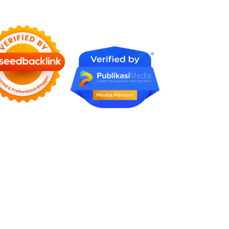
Karena Tidak Pernah Diuji
Kelayakannya