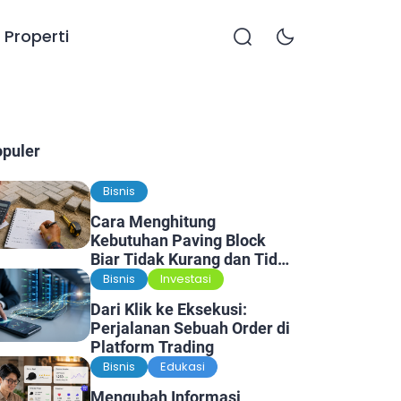
Properti
opuler
Bisnis
Cara Menghitung
Kebutuhan Paving Block
Biar Tidak Kurang dan Tidak
Kelebihan
Bisnis
Investasi
Dari Klik ke Eksekusi:
Perjalanan Sebuah Order di
Platform Trading
Bisnis
Edukasi
Mengubah Informasi