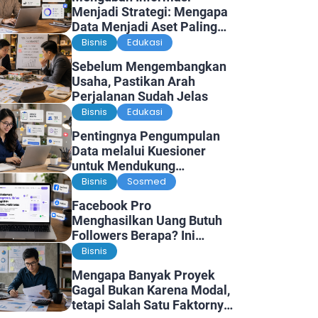
Menjadi Strategi: Mengapa
Data Menjadi Aset Paling
Berharga di Era Digital
Bisnis
Edukasi
Sebelum Mengembangkan
Usaha, Pastikan Arah
Perjalanan Sudah Jelas
Bisnis
Edukasi
Pentingnya Pengumpulan
Data melalui Kuesioner
untuk Mendukung
Penelitian dan Pengambilan
Bisnis
Sosmed
Keputusan
Facebook Pro
Menghasilkan Uang Butuh
Followers Berapa? Ini
Faktanya
Bisnis
Mengapa Banyak Proyek
Gagal Bukan Karena Modal,
tetapi Salah Satu Faktornya