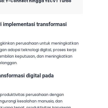
ha: Y-Connect hingga YECVT Turbo
ri implementasi transformasi
ngkinkan perusahaan untuk meningkatkan
gan adopsi teknologi digital, proses kerja
mbilan keputusan, dan meningkatkan
elanggan.
ransformasi digital pada
 produktivitas perusahaan dengan
gurangi kesalahan manusia, dan
i yang tepat, produktivitas karyawan