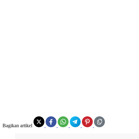
Bagikan artikel