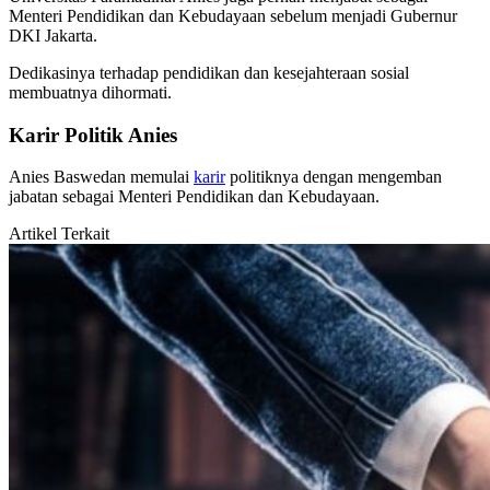
Menteri Pendidikan dan Kebudayaan sebelum menjadi Gubernur
DKI Jakarta.
Dedikasinya terhadap pendidikan dan kesejahteraan sosial
membuatnya dihormati.
Karir Politik Anies
Anies Baswedan memulai
karir
politiknya dengan mengemban
jabatan sebagai Menteri Pendidikan dan Kebudayaan.
Artikel Terkait