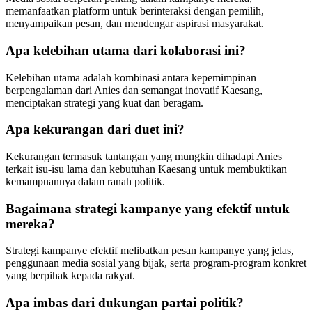
memanfaatkan platform untuk berinteraksi dengan pemilih,
menyampaikan pesan, dan mendengar aspirasi masyarakat.
Apa kelebihan utama dari kolaborasi ini?
Kelebihan utama adalah kombinasi antara kepemimpinan
berpengalaman dari Anies dan semangat inovatif Kaesang,
menciptakan strategi yang kuat dan beragam.
Apa kekurangan dari duet ini?
Kekurangan termasuk tantangan yang mungkin dihadapi Anies
terkait isu-isu lama dan kebutuhan Kaesang untuk membuktikan
kemampuannya dalam ranah politik.
Bagaimana strategi kampanye yang efektif untuk
mereka?
Strategi kampanye efektif melibatkan pesan kampanye yang jelas,
penggunaan media sosial yang bijak, serta program-program konkret
yang berpihak kepada rakyat.
Apa imbas dari dukungan partai politik?