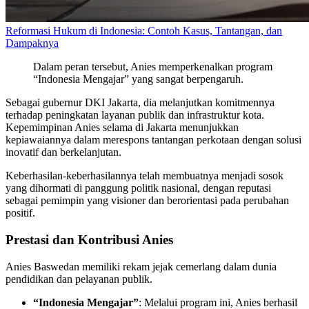
Reformasi Hukum di Indonesia: Contoh Kasus, Tantangan, dan
Dampaknya
Dalam peran tersebut, Anies memperkenalkan program
“Indonesia Mengajar” yang sangat berpengaruh.
Sebagai gubernur DKI Jakarta, dia melanjutkan komitmennya
terhadap peningkatan layanan publik dan infrastruktur kota.
Kepemimpinan Anies selama di Jakarta menunjukkan
kepiawaiannya dalam merespons tantangan perkotaan dengan solusi
inovatif dan berkelanjutan.
Keberhasilan-keberhasilannya telah membuatnya menjadi sosok
yang dihormati di panggung politik nasional, dengan reputasi
sebagai pemimpin yang visioner dan berorientasi pada perubahan
positif.
Prestasi dan Kontribusi Anies
Anies Baswedan memiliki rekam jejak cemerlang dalam dunia
pendidikan dan pelayanan publik.
“Indonesia Mengajar”
: Melalui program ini, Anies berhasil