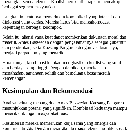
merangkul semua elemen. Koalisi mereka diharapkan mencakup
berbagai segmen masyarakat.
Langkah ini tentunya memerlukan komunikasi yang intensif dan
diplomasi yang cerdas. Mereka harus bisa mengakomodasi
kepentingan berbagai kelompok.
Selain itu, aliansi yang kuat dapat memberikan dukungan moral dan
materiil. Anies Baswedan dengan pengalamannya sebagai gubernur
dan pendidikan, serta Kaesang Pangarep dengan visi bisnisnya,
menjadi perpaduan yang menarik.
Harapannya, kombinasi ini akan menghasilkan koalisi yang solid
dan berdaya saing tinggi. Dengan demikian, mereka siap
menghadapi tantangan politik dan berpeluang besar meraih
kemenangan.
Kesimpulan dan Rekomendasi
Analisa peluang menang duet Anies Baswedan Kaesang Pangarep
menunjukkan potensi yang signifikan. Kombinasi keduanya mampu
menarik dukungan masyarakat luas.
Kesuksesan mereka memerlukan kerja sama yang sinergis dan
komitmen tinggi. Dengan merangkul berbagai elemen politik, sosial,