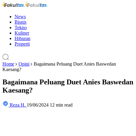
News
Bisnis
Tekno
Kuliner
Hiburan
Properti
Home
Opini
Bagaimana Peluang Duet Anies Baswedan
Kaesang?
Bagaimana Peluang Duet Anies Baswedan
Kaesang?
Reza H.
19/06/2024
12 min read