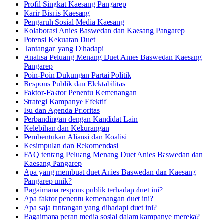
Profil Singkat Kaesang Pangarep
Karir Bisnis Kaesang
Pengaruh Sosial Media Kaesang
Kolaborasi Anies Baswedan dan Kaesang Pangarep
Potensi Kekuatan Duet
Tantangan yang Dihadapi
Analisa Peluang Menang Duet Anies Baswedan Kaesang
Pangarep
Poin-Poin Dukungan Partai Politik
Respons Publik dan Elektabilitas
Faktor-Faktor Penentu Kemenangan
Strategi Kampanye Efektif
Isu dan Agenda Prioritas
Perbandingan dengan Kandidat Lain
Kelebihan dan Kekurangan
Pembentukan Aliansi dan Koalisi
Kesimpulan dan Rekomendasi
FAQ tentang Peluang Menang Duet Anies Baswedan dan
Kaesang Pangarep
Apa yang membuat duet Anies Baswedan dan Kaesang
Pangarep unik?
Bagaimana respons publik terhadap duet ini?
Apa faktor penentu kemenangan duet ini?
Apa saja tantangan yang dihadapi duet ini?
Bagaimana peran media sosial dalam kampanye mereka?