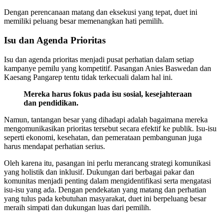
Dengan perencanaan matang dan eksekusi yang tepat, duet ini
memiliki peluang besar memenangkan hati pemilih.
Isu dan Agenda Prioritas
Isu dan agenda prioritas menjadi pusat perhatian dalam setiap
kampanye pemilu yang kompetitif. Pasangan Anies Baswedan dan
Kaesang Pangarep tentu tidak terkecuali dalam hal ini.
Mereka harus fokus pada isu sosial, kesejahteraan
dan pendidikan.
Namun, tantangan besar yang dihadapi adalah bagaimana mereka
mengomunikasikan prioritas tersebut secara efektif ke publik. Isu-isu
seperti ekonomi, kesehatan, dan pemerataan pembangunan juga
harus mendapat perhatian serius.
Oleh karena itu, pasangan ini perlu merancang strategi komunikasi
yang holistik dan inklusif. Dukungan dari berbagai pakar dan
komunitas menjadi penting dalam mengidentifikasi serta mengatasi
isu-isu yang ada. Dengan pendekatan yang matang dan perhatian
yang tulus pada kebutuhan masyarakat, duet ini berpeluang besar
meraih simpati dan dukungan luas dari pemilih.