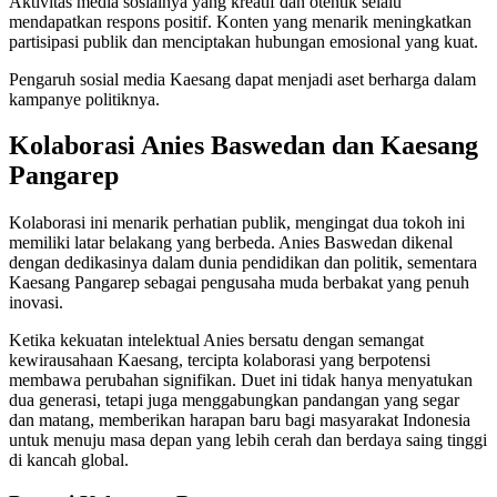
Aktivitas media sosialnya yang kreatif dan otentik selalu
mendapatkan respons positif. Konten yang menarik meningkatkan
partisipasi publik dan menciptakan hubungan emosional yang kuat.
Pengaruh sosial media Kaesang dapat menjadi aset berharga dalam
kampanye politiknya.
Kolaborasi Anies Baswedan dan Kaesang
Pangarep
Kolaborasi ini menarik perhatian publik, mengingat dua tokoh ini
memiliki latar belakang yang berbeda. Anies Baswedan dikenal
dengan dedikasinya dalam dunia pendidikan dan politik, sementara
Kaesang Pangarep sebagai pengusaha muda berbakat yang penuh
inovasi.
Ketika kekuatan intelektual Anies bersatu dengan semangat
kewirausahaan Kaesang, tercipta kolaborasi yang berpotensi
membawa perubahan signifikan. Duet ini tidak hanya menyatukan
dua generasi, tetapi juga menggabungkan pandangan yang segar
dan matang, memberikan harapan baru bagi masyarakat Indonesia
untuk menuju masa depan yang lebih cerah dan berdaya saing tinggi
di kancah global.