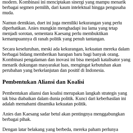
modern. Kombinasi ini menciptakan sinergi yang mampu menarik
berbagai segmen pemilih, dari kaum intelektual hingga pengusaha
muda.
Namun demikian, duet ini juga memiliki kekurangan yang perlu
diperhatikan. Anies mungkin menghadapi isu lama yang tetap
menjadi sorotan, sementara Kaesang perlu membuktikan
kemampuannya di ranah politik yang penuh tantangan.
Secara keseluruhan, meski ada kekurangan, kekuatan mereka dalam
berbagai bidang memberikan harapan baru bagi banyak orang.
Kombinasi pengalaman dan inovasi ini bisa menjadi katalisator yang
menarik dukungan masyarakat luas, mengingat kebutuhan akan
perubahan yang berkelanjutan dan positif di Indonesia.
Pembentukan Aliansi dan Koalisi
Pembentukan aliansi dan koalisi merupakan langkah strategis yang
tak bisa diabaikan dalam dunia politik. Kunci dari keberhasilan ini
adalah memahami dinamika kekuatan politik.
Anies dan Kaesang sadar betul akan pentingnya menggabungkan
berbagai pihak.
Dengan latar belakang yang berbeda, mereka paham perlunya