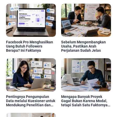
Facebook Pro Menghasilkan
Sebelum Mengembangkan
Uang Butuh Followers
Usaha, Pastikan Arah
Berapa? Ini Faktanya
Perjalanan Sudah Jelas
Pentingnya Pengumpulan
Mengapa Banyak Proyek
Data melalui Kuesioner untuk
Gagal Bukan Karena Modal,
Mendukung Penelitian dan
tetapi Salah Satu Faktornya
Pengambilan Keputusan
Karena Tidak Pernah Diuji
Kelayakannya