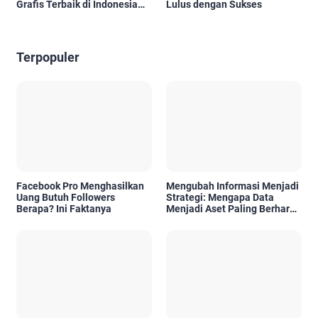
Grafis Terbaik di Indonesia
Lulus dengan Sukses
untuk Area Jakarta, Surabaya,
Tangerang, dan Denpasar Bali
Terpopuler
Facebook Pro Menghasilkan
Mengubah Informasi Menjadi
Uang Butuh Followers
Strategi: Mengapa Data
Berapa? Ini Faktanya
Menjadi Aset Paling Berharga
di Era Digital