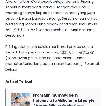
Apakah artikel Cara cepat belajar bahasa Jepang
sendiri ini membantu Kamu? Jangan ragu untuk
membagikannya kepada teman-teman yang juga
tertarik belajar bahasa Jepang. Bersama-sama, kita
bisa saling mendukung dalam perjalanan linguistik ini.
がんばりましょう! (Ganbarimashou! – Mari berjuang
bersama!)
P.S. Ingatlah untuk selalu menikmati proses belajar.
Seperti kata pepatah Jepang, “遠回りが一番の近道”
(Toomawari ga ichiban no chikamichi – Jalan
memutar terkadang adalah jalan tercepat). Selamat
belajar!
Artikel Terkait
From Minimum Wage in
Indonesia to Millionaire Lifestyle
Abroad: Why a Yacht Crew