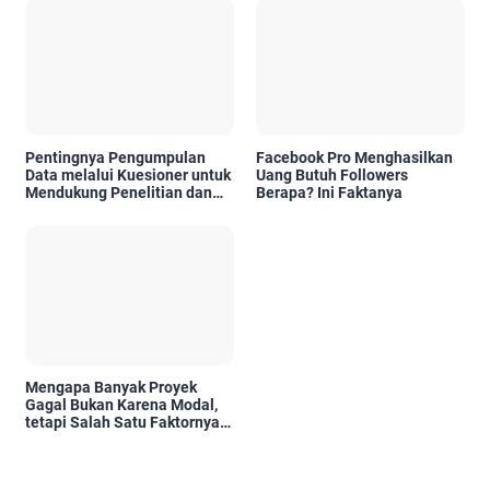
Pentingnya Pengumpulan
Facebook Pro Menghasilkan
Data melalui Kuesioner untuk
Uang Butuh Followers
Mendukung Penelitian dan
Berapa? Ini Faktanya
Pengambilan Keputusan
Mengapa Banyak Proyek
Gagal Bukan Karena Modal,
tetapi Salah Satu Faktornya
Karena Tidak Pernah Diuji
Kelayakannya