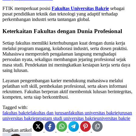
FTIK memperkuat posisi
Fakultas Universitas Bakrie
sebagai
pusat pendidikan teknik dan teknologi yang adaptif terhadap
perkembangan industri serta tantangan global.
Keterkaitan Fakultas dengan Dunia Profesional
Setiap fakultas memiliki keterhubungan kuat dengan dunia kerja
melalui program magang, kolaborasi industri, serta dosen praktisi.
Mahasiswa memperoleh pengalaman langsung menghadapi
persoalan nyata, sekaligus membangun jejaring profesional sejak
masa studi. Pendekatan ini meningkatkan kesiapan kerja serta daya
saing lulusan.
Layanan pengembangan karier mendukung mahasiswa melalui
pelatihan soft skill, pembekalan profesional, serta akses informasi
rekrutmen. Fakultas berperan aktif membentuk lulusan berintegritas,
kompeten, serta siap berkontribusi.
Tagged with:
fakultas bakrie
fakultas dan jurusan
fakultas universitas bakrie
jurusan
universitas bakrie
program studi universitas bakrie
universitas bakrie
Bagikan artikel