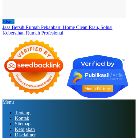
Bisnis
Jasa Bersih Rumah Pekanbaru Home Clean Riau, Solusi
Kebersihan Rumah Profesional
Menu
Tentang
Kontak
Sitemap
Kebijakan
Disclaimer