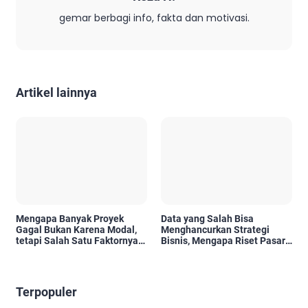
gemar berbagi info, fakta dan motivasi.
Artikel lainnya
Mengapa Banyak Proyek
Data yang Salah Bisa
Gagal Bukan Karena Modal,
Menghancurkan Strategi
tetapi Salah Satu Faktornya
Bisnis, Mengapa Riset Pasar
Karena Tidak Pernah Diuji
Menjadi Investasi yang Tidak
Kelayakannya
Boleh Diabaikan?
Terpopuler