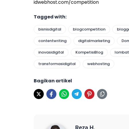
idwebhost.com/competition
Tagged with:
bisnisdigital
blogcompetition
blogg
contentwriting
digitalmarketing
Dom
inovasidigital
KompetisiBlog
lombat
transformasidigital
webhosting
Bagikan artikel
Reza H.