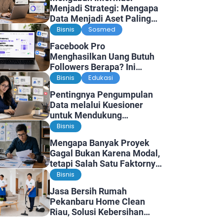
Menjadi Strategi: Mengapa
Data Menjadi Aset Paling
Berharga di Era Digital
Bisnis
Sosmed
Facebook Pro
Menghasilkan Uang Butuh
Followers Berapa? Ini
Faktanya
Bisnis
Edukasi
Pentingnya Pengumpulan
Data melalui Kuesioner
untuk Mendukung
Penelitian dan Pengambilan
Bisnis
Keputusan
Mengapa Banyak Proyek
Gagal Bukan Karena Modal,
tetapi Salah Satu Faktornya
Karena Tidak Pernah Diuji
Bisnis
Kelayakannya
Jasa Bersih Rumah
Pekanbaru Home Clean
Riau, Solusi Kebersihan