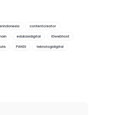
erindonesia
contentcreator
ain
edukasidigital
IDwebhost
ulis
PANDI
teknologidigital