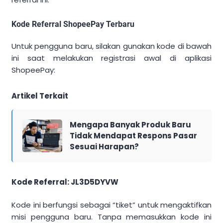
Kode Referral ShopeePay Terbaru
Untuk pengguna baru, silakan gunakan kode di bawah
ini saat melakukan registrasi awal di aplikasi
ShopeePay:
Artikel Terkait
Mengapa Banyak Produk Baru
Tidak Mendapat Respons Pasar
Sesuai Harapan?
Kode Referral:
JL3D5DYVW
Kode ini berfungsi sebagai “tiket” untuk mengaktifkan
misi pengguna baru. Tanpa memasukkan kode ini