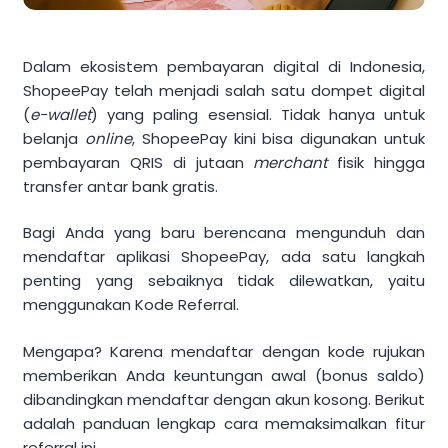
Dalam ekosistem pembayaran digital di Indonesia,
ShopeePay telah menjadi salah satu dompet digital
(
e-wallet
) yang paling esensial. Tidak hanya untuk
belanja
online
, ShopeePay kini bisa digunakan untuk
pembayaran QRIS di jutaan
merchant
fisik hingga
transfer antar bank gratis.
Bagi Anda yang baru berencana mengunduh dan
mendaftar aplikasi ShopeePay, ada satu langkah
penting yang sebaiknya tidak dilewatkan, yaitu
menggunakan Kode Referral.
Mengapa? Karena mendaftar dengan kode rujukan
memberikan Anda keuntungan awal (bonus saldo)
dibandingkan mendaftar dengan akun kosong. Berikut
adalah panduan lengkap cara memaksimalkan fitur
referral ini.