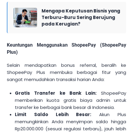
Mengapa Keputusan Bisnis yang
Terburu-Buru Sering Berujung
pada Kerugian?
Keuntungan Menggunakan ShopeePay (ShopeePay
Plus)
Selain mendapatkan bonus referral, beralih ke
ShopeePay Plus membuka berbagai fitur yang
sangat memudahkan transaksi harian Anda:
Gratis Transfer ke Bank Lain:
ShopeePay
memberikan kuota gratis biaya admin untuk
transfer ke berbagai bank besar di Indonesia.
Limit Saldo Lebih Besar:
Akun Plus
memungkinkan Anda menyimpan saldo hingga
Rp20.000.000 (sesuai regulasi terbaru), jauh lebih