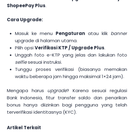
ShopeePay Plus
.
Cara Upgrade:
Masuk ke menu
Pengaturan
atau klik
banner
upgrade di halaman utama.
Pilih opsi
Verifikasi KTP / Upgrade Plus
.
Unggah foto e-KTP yang jelas dan lakukan foto
selfie
sesuai instruksi.
Tunggu proses verifikasi (biasanya memakan
waktu beberapa jam hingga maksimal 1×24 jam).
Mengapa harus
upgrade
? Karena sesuai regulasi
Bank Indonesia, fitur transfer saldo dan penarikan
bonus hanya diizinkan bagi pengguna yang telah
terverifikasi identitasnya (KYC).
Artikel Terkait