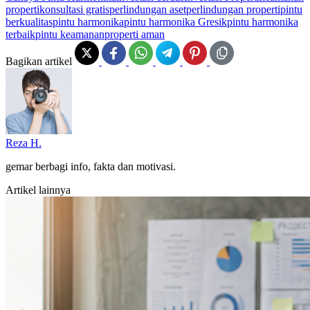
properti
konsultasi gratis
perlindungan aset
perlindungan properti
pintu
berkualitas
pintu harmonika
pintu harmonika Gresik
pintu harmonika
terbaik
pintu keamanan
properti aman
Bagikan artikel
Reza H.
gemar berbagi info, fakta dan motivasi.
Artikel lainnya