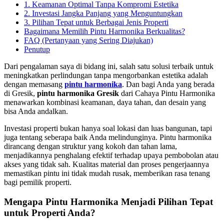
1. Keamanan Optimal Tanpa Kompromi Estetika
2. Investasi Jangka Panjang yang Menguntungkan
3. Pilihan Tepat untuk Berbagai Jenis Properti
Bagaimana Memilih Pintu Harmonika Berkualitas?
FAQ (Pertanyaan yang Sering Diajukan)
Penutup
Dari pengalaman saya di bidang ini, salah satu solusi terbaik untuk
meningkatkan perlindungan tanpa mengorbankan estetika adalah
dengan memasang
pintu harmonika
. Dan bagi Anda yang berada
di Gresik,
pintu harmonika Gresik
dari Cahaya Pintu Harmonika
menawarkan kombinasi keamanan, daya tahan, dan desain yang
bisa Anda andalkan.
Investasi properti bukan hanya soal lokasi dan luas bangunan, tapi
juga tentang seberapa baik Anda melindunginya. Pintu harmonika
dirancang dengan struktur yang kokoh dan tahan lama,
menjadikannya penghalang efektif terhadap upaya pembobolan atau
akses yang tidak sah. Kualitas material dan proses pengerjaannya
memastikan pintu ini tidak mudah rusak, memberikan rasa tenang
bagi pemilik properti.
Mengapa Pintu Harmonika Menjadi Pilihan Tepat
untuk Properti Anda?