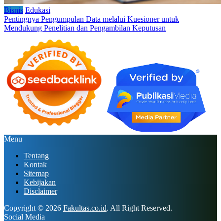
Bisnis
Edukasi
Pentingnya Pengumpulan Data melalui Kuesioner untuk
Mendukung Penelitian dan Pengambilan Keputusan
Menu
Tentang
Kontak
Sitemap
Kebijakan
Disclaimer
Copyright © 2026
Fakultas.co.id
. All Right Reserved.
Social Media