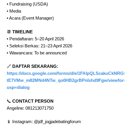
• Fundraising (USDA)
• Media
• Acara (Event Manager)
📆
TIMELINE
• Pendaftaran: 5–20 April 2026
• Seleksi Berkas: 21–23 April 2026
• Wawancara: To be announced
🔗
DAFTAR SEKARANG:
https://docs.google.com/forms/d/e/1FAIpQLScakuCkNRGL-
tE7VMw_m82MNd4NTw_qo0HB2grBPnIxhd9Fgw/viewform?
usp=dialog
📞
CONTACT PERSON
Angeline: 081213071750
📱 Instagram: @jdf_jogjadebatingforum