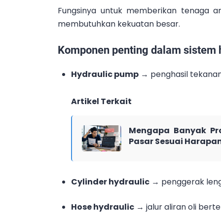
Fungsinya untuk memberikan tenaga ang
membutuhkan kekuatan besar.
Komponen penting dalam sistem h
Hydraulic pump
→ penghasil tekanan 
Artikel Terkait
Mengapa Banyak Pr
Pasar Sesuai Harapa
Cylinder hydraulic
→ penggerak leng
Hose hydraulic
→ jalur aliran oli ber