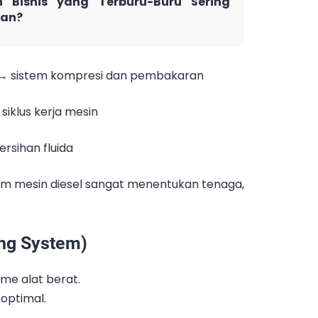
 Bisnis yang Terburu-Buru Sering
ian?
→ sistem kompresi dan pembakaran
iklus kerja mesin
rsihan fluida
em mesin diesel sangat menentukan tenaga,
ing System)
e alat berat.
 optimal.