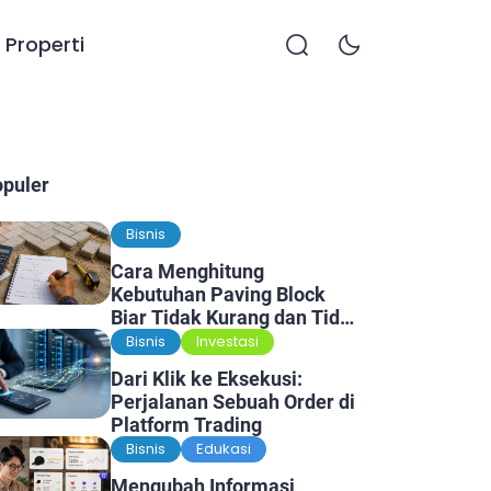
Properti
opuler
Bisnis
Cara Menghitung
Kebutuhan Paving Block
Biar Tidak Kurang dan Tidak
Kelebihan
Bisnis
Investasi
Dari Klik ke Eksekusi:
Perjalanan Sebuah Order di
Platform Trading
Bisnis
Edukasi
Mengubah Informasi