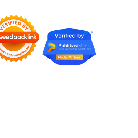
Karena Tidak Pernah Diuji
Kelayakannya