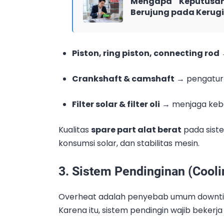
Mengapa Keputusan
Berujung pada Kerug
Piston, ring piston, connecting rod
Crankshaft & camshaft
→ pengatur s
Filter solar & filter oli
→ menjaga kebe
Kualitas
spare part alat berat
pada sist
konsumsi solar, dan stabilitas mesin.
3. Sistem Pendinginan (Cool
Overheat adalah penyebab umum downtim
Karena itu, sistem pendingin wajib bekerja