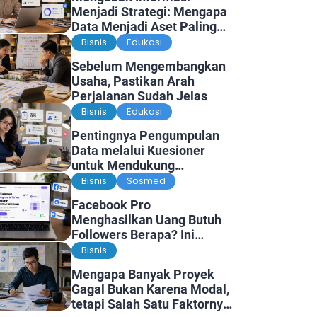
Menjadi Strategi: Mengapa
Data Menjadi Aset Paling
Berharga di Era Digital
Bisnis
Edukasi
Sebelum Mengembangkan
Usaha, Pastikan Arah
Perjalanan Sudah Jelas
Bisnis
Edukasi
Pentingnya Pengumpulan
Data melalui Kuesioner
untuk Mendukung
Penelitian dan Pengambilan
Bisnis
Sosmed
Keputusan
Facebook Pro
Menghasilkan Uang Butuh
Followers Berapa? Ini
Faktanya
Bisnis
Mengapa Banyak Proyek
Gagal Bukan Karena Modal,
tetapi Salah Satu Faktornya