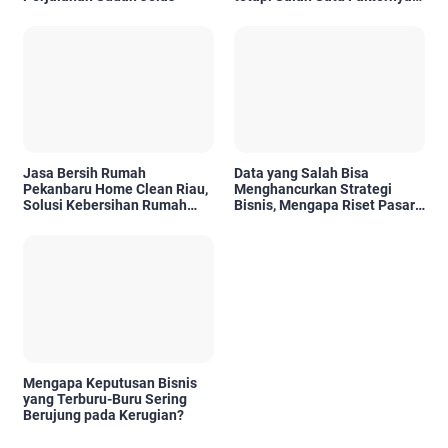
Karena Tidak Pernah Diuji
Kelayakannya
Jasa Bersih Rumah
Data yang Salah Bisa
Pekanbaru Home Clean Riau,
Menghancurkan Strategi
Solusi Kebersihan Rumah
Bisnis, Mengapa Riset Pasar
Profesional
Menjadi Investasi yang Tidak
Boleh Diabaikan?
Mengapa Keputusan Bisnis
yang Terburu-Buru Sering
Berujung pada Kerugian?