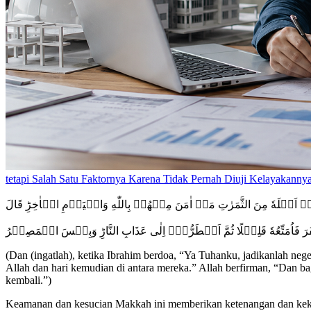
tetapi Salah Satu Faktornya Karena Tidak Pernah Diuji Kelayakanny
قۡ اَهۡلَهٗ مِنَ الثَّمَرٰتِ مَنۡ اٰمَنَ مِنۡهُمۡ بِاللّٰهِ وَالۡيَوۡمِ الۡاٰخِرِ‌ؕ قَالَ
َ فَاُمَتِّعُهٗ قَلِيۡلًا ثُمَّ اَضۡطَرُّهٗۤ اِلٰى عَذَابِ النَّارِ‌ؕ وَبِئۡسَ الۡمَصِيۡرُ
(Dan (ingatlah), ketika Ibrahim berdoa, “Ya Tuhanku, jadikanlah ne
Allah dan hari kemudian di antara mereka.” Allah berfirman, “Dan ba
kembali.”)
Keamanan dan kesucian Makkah ini memberikan ketenangan dan kekhu