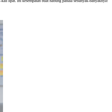
ali-kali lipat. Ini kesempatan buat nabung pahala sebanyak-banyaknya!