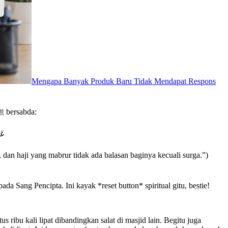
Mengapa Banyak Produk Baru Tidak Mendapat Respons
Salah satu keutamaan umroh yang paling utama adalah kemampuannya untuk menghapus dosa-dosa kecil yang telah diperbuat. Rasulullah ﷺ bersabda:
عَن
Sang Pencipta. Ini kayak *reset button* spiritual gitu, bestie!
ibu kali lipat dibandingkan salat di masjid lain. Begitu juga