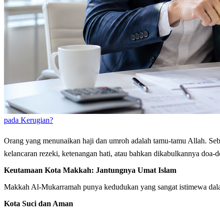
pada Kerugian?
Orang yang menunaikan haji dan umroh adalah tamu-tamu Allah. Sebagai tuan rumah yang Maha Pemurah, Allah ﷻ pasti 
kelancaran rezeki, ketenangan hati, atau bahkan dikabulkannya doa-
Keutamaan Kota Makkah: Jantungnya Umat Islam
Makkah Al-Mukarramah punya kedudukan yang sangat istimewa dalam I
Kota Suci dan Aman