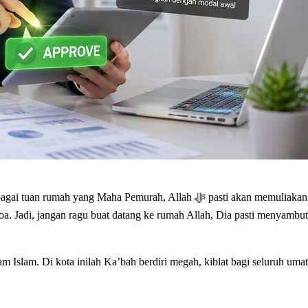
akan memuliakan tamu-tamu-Nya. Ini bisa berupa kemudahan dalam beribadah,
doa. Jadi, jangan ragu buat datang ke rumah Allah, Dia pasti menyamb
slam. Di kota inilah Ka’bah berdiri megah, kiblat bagi seluruh uma