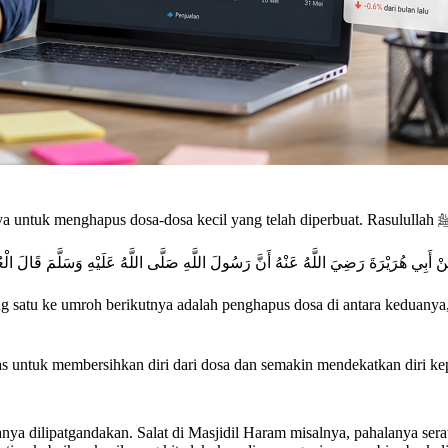
ْ أَبِي هُرَيْرَةَ رَضِيَ اللَّهُ عَنْهُ أَنَّ رَسُولَ اللَّهِ صَلَّى اللَّهُ عَلَيْهِ وَسَلَّمَ قَالَ الْعُمْرَة
tuk membersihkan diri dari dosa dan semakin mendekatkan diri kepada 
dilipatgandakan. Salat di Masjidil Haram misalnya, pahalanya seratus r