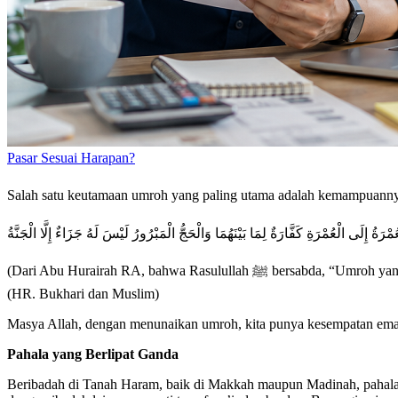
Pasar Sesuai Harapan?
ُ إِلَى الْعُمْرَةِ كَفَّارَةٌ لِمَا بَيْنَهُمَا وَالْحَجُّ الْمَبْرُورُ لَيْسَ لَهُ جَزَاءٌ إِلَّا الْجَنَّةُ
(Dari Abu Hurairah RA, bahwa Rasulullah ﷺ bersabda, “Umroh yang satu ke umroh berikutnya adalah penghapus dosa di antara keduanya, dan haji yang mabrur tidak ada balasan baginya kecuali surga.”)
(HR. Bukhari dan Muslim)
Masya Allah, dengan menunaikan umroh, kita punya kesempatan emas un
Pahala yang Berlipat Ganda
Beribadah di Tanah Haram, baik di Makkah maupun Madinah, pahalanya 