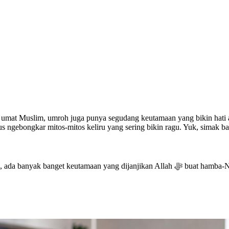
 umat Muslim, umroh juga punya segudang keutamaan yang bikin hati ade
 ngebongkar mitos-mitos keliru yang sering bikin ragu. Yuk, simak ba
janjikan Allah ﷻ buat hamba-Nya yang menunaikan ibadah ini dengan ikhlas. Apa aja sih