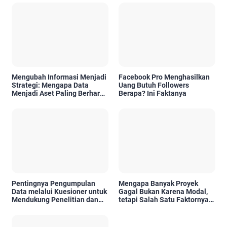
Mengubah Informasi Menjadi
Facebook Pro Menghasilkan
Strategi: Mengapa Data
Uang Butuh Followers
Menjadi Aset Paling Berharga
Berapa? Ini Faktanya
di Era Digital
Pentingnya Pengumpulan
Mengapa Banyak Proyek
Data melalui Kuesioner untuk
Gagal Bukan Karena Modal,
Mendukung Penelitian dan
tetapi Salah Satu Faktornya
Pengambilan Keputusan
Karena Tidak Pernah Diuji
Kelayakannya