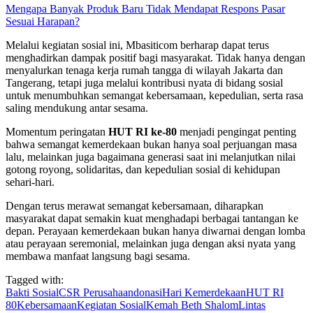
Mengapa Banyak Produk Baru Tidak Mendapat Respons Pasar
Sesuai Harapan?
Melalui kegiatan sosial ini, Mbasiticom berharap dapat terus
menghadirkan dampak positif bagi masyarakat. Tidak hanya dengan
menyalurkan tenaga kerja rumah tangga di wilayah Jakarta dan
Tangerang, tetapi juga melalui kontribusi nyata di bidang sosial
untuk menumbuhkan semangat kebersamaan, kepedulian, serta rasa
saling mendukung antar sesama.
Momentum peringatan
HUT RI ke-80
menjadi pengingat penting
bahwa semangat kemerdekaan bukan hanya soal perjuangan masa
lalu, melainkan juga bagaimana generasi saat ini melanjutkan nilai
gotong royong, solidaritas, dan kepedulian sosial di kehidupan
sehari-hari.
Dengan terus merawat semangat kebersamaan, diharapkan
masyarakat dapat semakin kuat menghadapi berbagai tantangan ke
depan. Perayaan kemerdekaan bukan hanya diwarnai dengan lomba
atau perayaan seremonial, melainkan juga dengan aksi nyata yang
membawa manfaat langsung bagi sesama.
Tagged with:
Bakti Sosial
CSR Perusahaan
donasi
Hari Kemerdekaan
HUT RI
80
Kebersamaan
Kegiatan Sosial
Kemah Beth Shalom
Lintas