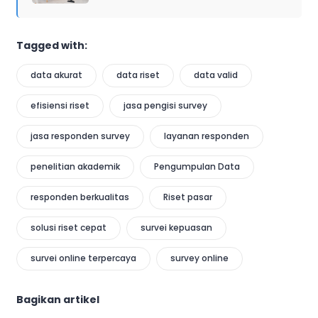
Tagged with:
data akurat
data riset
data valid
efisiensi riset
jasa pengisi survey
jasa responden survey
layanan responden
penelitian akademik
Pengumpulan Data
responden berkualitas
Riset pasar
solusi riset cepat
survei kepuasan
survei online terpercaya
survey online
Bagikan artikel