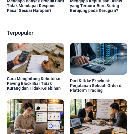
Mengapa Banyak Produk Baru
Mengapa Keputusan Bisnis
Tidak Mendapat Respons
yang Terburu-Buru Sering
Pasar Sesuai Harapan?
Berujung pada Kerugian?
Terpopuler
Cara Menghitung Kebutuhan
Dari Klik ke Eksekusi:
Paving Block Biar Tidak
Perjalanan Sebuah Order di
Kurang dan Tidak Kelebihan
Platform Trading