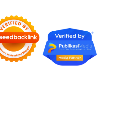
Faktornya Karena Tidak
Pernah Diuji Kelayakannya