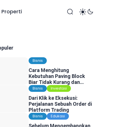
Properti
opuler
Bisnis
Cara Menghitung
Kebutuhan Paving Block
Biar Tidak Kurang dan
Tidak Kelebihan
Bisnis
Investasi
Dari Klik ke Eksekusi:
Perjalanan Sebuah Order di
Platform Trading
Bisnis
Edukasi
Sebelum Mengembangkan