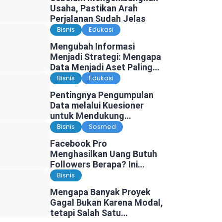
Usaha, Pastikan Arah
Perjalanan Sudah Jelas
Bisnis
Edukasi
Mengubah Informasi
Menjadi Strategi: Mengapa
Data Menjadi Aset Paling
Berharga di Era Digital
Bisnis
Edukasi
Pentingnya Pengumpulan
Data melalui Kuesioner
untuk Mendukung
Penelitian dan Pengambilan
Bisnis
Sosmed
Keputusan
Facebook Pro
Menghasilkan Uang Butuh
Followers Berapa? Ini
Faktanya
Bisnis
Mengapa Banyak Proyek
Gagal Bukan Karena Modal,
tetapi Salah Satu