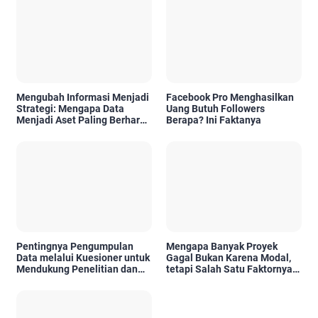
Mengubah Informasi Menjadi
Facebook Pro Menghasilkan
Strategi: Mengapa Data
Uang Butuh Followers
Menjadi Aset Paling Berharga
Berapa? Ini Faktanya
di Era Digital
Pentingnya Pengumpulan
Mengapa Banyak Proyek
Data melalui Kuesioner untuk
Gagal Bukan Karena Modal,
Mendukung Penelitian dan
tetapi Salah Satu Faktornya
Pengambilan Keputusan
Karena Tidak Pernah Diuji
Kelayakannya