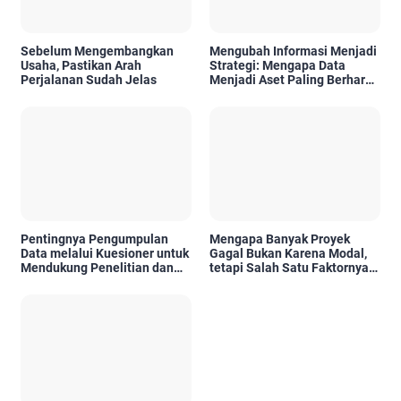
Sebelum Mengembangkan
Mengubah Informasi Menjadi
Usaha, Pastikan Arah
Strategi: Mengapa Data
Perjalanan Sudah Jelas
Menjadi Aset Paling Berharga
di Era Digital
Pentingnya Pengumpulan
Mengapa Banyak Proyek
Data melalui Kuesioner untuk
Gagal Bukan Karena Modal,
Mendukung Penelitian dan
tetapi Salah Satu Faktornya
Pengambilan Keputusan
Karena Tidak Pernah Diuji
Kelayakannya