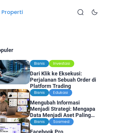
Properti
opuler
Bisnis
Investasi
Dari Klik ke Eksekusi:
Perjalanan Sebuah Order di
Platform Trading
Bisnis
Edukasi
Mengubah Informasi
Menjadi Strategi: Mengapa
Data Menjadi Aset Paling
Berharga di Era Digital
Bisnis
Sosmed
Facebook Pro