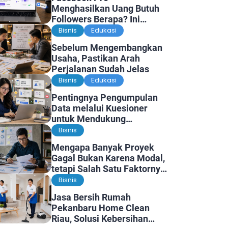
Menghasilkan Uang Butuh
Followers Berapa? Ini
Faktanya
Bisnis
Edukasi
Sebelum Mengembangkan
Usaha, Pastikan Arah
Perjalanan Sudah Jelas
Bisnis
Edukasi
Pentingnya Pengumpulan
Data melalui Kuesioner
untuk Mendukung
Penelitian dan Pengambilan
Bisnis
Keputusan
Mengapa Banyak Proyek
Gagal Bukan Karena Modal,
tetapi Salah Satu Faktornya
Karena Tidak Pernah Diuji
Bisnis
Kelayakannya
Jasa Bersih Rumah
Pekanbaru Home Clean
Riau, Solusi Kebersihan