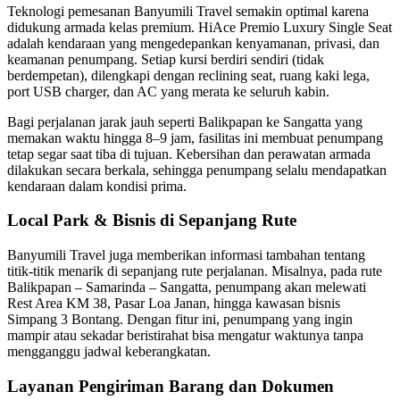
Teknologi pemesanan Banyumili Travel semakin optimal karena
didukung armada kelas premium. HiAce Premio Luxury Single Seat
adalah kendaraan yang mengedepankan kenyamanan, privasi, dan
keamanan penumpang. Setiap kursi berdiri sendiri (tidak
berdempetan), dilengkapi dengan reclining seat, ruang kaki lega,
port USB charger, dan AC yang merata ke seluruh kabin.
Bagi perjalanan jarak jauh seperti Balikpapan ke Sangatta yang
memakan waktu hingga 8–9 jam, fasilitas ini membuat penumpang
tetap segar saat tiba di tujuan. Kebersihan dan perawatan armada
dilakukan secara berkala, sehingga penumpang selalu mendapatkan
kendaraan dalam kondisi prima.
Local Park & Bisnis di Sepanjang Rute
Banyumili Travel juga memberikan informasi tambahan tentang
titik-titik menarik di sepanjang rute perjalanan. Misalnya, pada rute
Balikpapan – Samarinda – Sangatta, penumpang akan melewati
Rest Area KM 38, Pasar Loa Janan, hingga kawasan bisnis
Simpang 3 Bontang. Dengan fitur ini, penumpang yang ingin
mampir atau sekadar beristirahat bisa mengatur waktunya tanpa
mengganggu jadwal keberangkatan.
Layanan Pengiriman Barang dan Dokumen