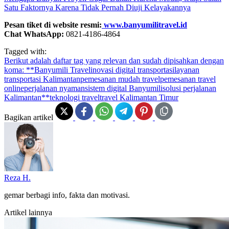
Satu Faktornya Karena Tidak Pernah Diuji Kelayakannya
Pesan tiket di website resmi:
www.banyumilitravel.id
Chat WhatsApp:
0821-4186-4864
Tagged with:
Berikut adalah daftar tag yang relevan dan sudah dipisahkan dengan
koma: **Banyumili Travel
inovasi digital transportasi
layanan
transportasi Kalimantan
pemesanan mudah travel
pemesanan travel
online
perjalanan nyaman
sistem digital Banyumili
solusi perjalanan
Kalimantan**
teknologi travel
travel Kalimantan Timur
Bagikan artikel
Reza H.
gemar berbagi info, fakta dan motivasi.
Artikel lainnya