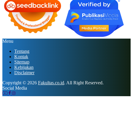
Menu
Tentang
Kontak
Sitemap
Kebijakan
Disclaimer
Copyright © 2026
Fakultas.co.id
. All Right Reserved.
Social Media