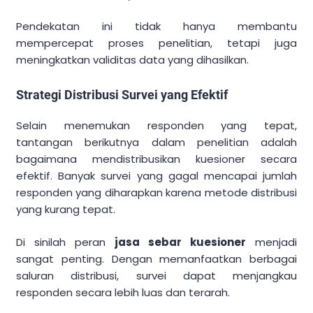
Pendekatan ini tidak hanya membantu
mempercepat proses penelitian, tetapi juga
meningkatkan validitas data yang dihasilkan.
Strategi Distribusi Survei yang Efektif
Selain menemukan responden yang tepat,
tantangan berikutnya dalam penelitian adalah
bagaimana mendistribusikan kuesioner secara
efektif. Banyak survei yang gagal mencapai jumlah
responden yang diharapkan karena metode distribusi
yang kurang tepat.
Di sinilah peran
jasa sebar kuesioner
menjadi
sangat penting. Dengan memanfaatkan berbagai
saluran distribusi, survei dapat menjangkau
responden secara lebih luas dan terarah.