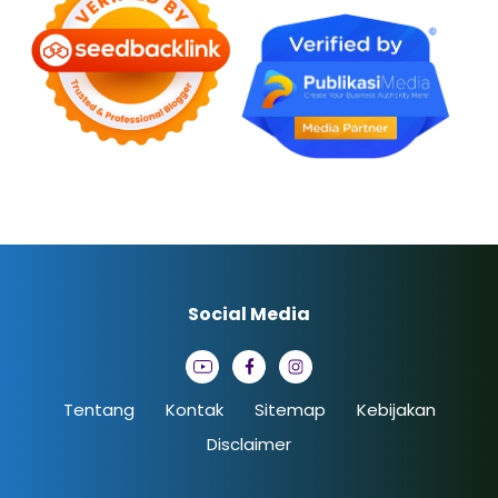
Social Media
Tentang
Kontak
Sitemap
Kebijakan
Disclaimer