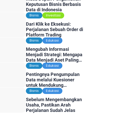
Keputusan Bisnis Berbasis
Data di Indonesia
Bisnis
Investasi
Dari Klik ke Eksekusi:
Perjalanan Sebuah Order di
Platform Trading
Bisnis
Edukasi
Mengubah Informasi
Menjadi Strategi: Mengapa
Data Menjadi Aset Paling
Berharga di Era Digital
Bisnis
Edukasi
Pentingnya Pengumpulan
Data melalui Kuesioner
untuk Mendukung
Penelitian dan Pengambilan
Bisnis
Edukasi
Keputusan
Sebelum Mengembangkan
Usaha, Pastikan Arah
Perjalanan Sudah Jelas