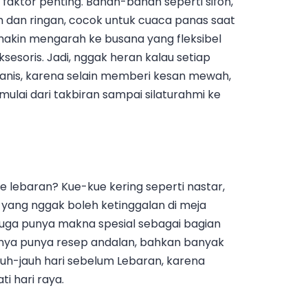
faktor penting. Bahan-bahan seperti sifon,
em dan ringan, cocok untuk cuaca panas saat
emakin mengarah ke busana yang fleksibel
soris. Jadi, nggak heran kalau setiap
manis, karena selain memberi kesan mewah,
mulai dari takbiran sampai silaturahmi ke
e lebaran? Kue-kue kering seperti nastar,
rit yang nggak boleh ketinggalan di meja
 juga punya makna spesial sebagai bagian
asanya punya resep andalan, bahkan banyak
uh-jauh hari sebelum Lebaran, karena
i hari raya.