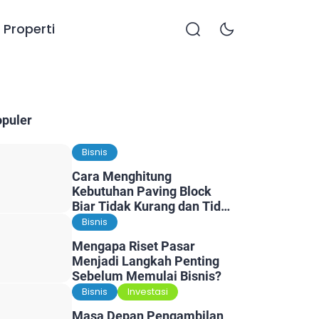
Properti
opuler
Bisnis
Cara Menghitung
Kebutuhan Paving Block
Biar Tidak Kurang dan Tidak
Kelebihan
Bisnis
Mengapa Riset Pasar
Menjadi Langkah Penting
Sebelum Memulai Bisnis?
Bisnis
Investasi
Masa Depan Pengambilan