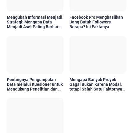
Mengubah Informasi Menjadi
Facebook Pro Menghasilkan
Strategi: Mengapa Data
Uang Butuh Followers
Menjadi Aset Paling Berharga
Berapa? Ini Faktanya
di Era Digital
Pentingnya Pengumpulan
Mengapa Banyak Proyek
Data melalui Kuesioner untuk
Gagal Bukan Karena Modal,
Mendukung Penelitian dan
tetapi Salah Satu Faktornya
Pengambilan Keputusan
Karena Tidak Pernah Diuji
Kelayakannya