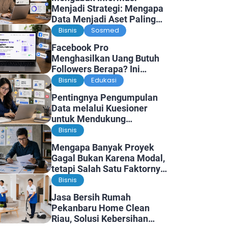
Menjadi Strategi: Mengapa
Data Menjadi Aset Paling
Berharga di Era Digital
Bisnis
Sosmed
Facebook Pro
Menghasilkan Uang Butuh
Followers Berapa? Ini
Faktanya
Bisnis
Edukasi
Pentingnya Pengumpulan
Data melalui Kuesioner
untuk Mendukung
Penelitian dan Pengambilan
Bisnis
Keputusan
Mengapa Banyak Proyek
Gagal Bukan Karena Modal,
tetapi Salah Satu Faktornya
Karena Tidak Pernah Diuji
Bisnis
Kelayakannya
Jasa Bersih Rumah
Pekanbaru Home Clean
Riau, Solusi Kebersihan