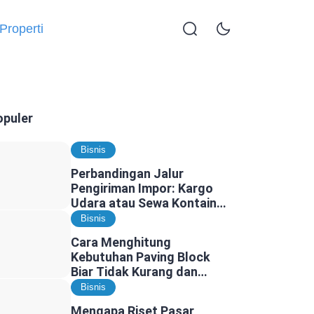
Properti
opuler
Bisnis
Perbandingan Jalur
Pengiriman Impor: Kargo
Udara atau Sewa Kontainer
Kargo Laut, Mana yang
Bisnis
Lebih Tepat?
Cara Menghitung
Kebutuhan Paving Block
Biar Tidak Kurang dan
Tidak Kelebihan
Bisnis
Mengapa Riset Pasar