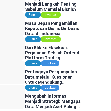
Menjadi Langkah Penting
Sebelum Memulai Bisnis?
Bisnis
Investasi
Masa Depan Pengambilan
Keputusan Bisnis Berbasis
Data di Indonesia
Bisnis
Investasi
Dari Klik ke Eksekusi:
Perjalanan Sebuah Order di
Platform Trading
Bisnis
Edukasi
Pentingnya Pengumpulan
Data melalui Kuesioner
untuk Mendukung
Penelitian dan Pengambilan
Bisnis
Edukasi
Keputusan
Mengubah Informasi
Menjadi Strategi: Mengapa
Data Menjadi Aset Paling